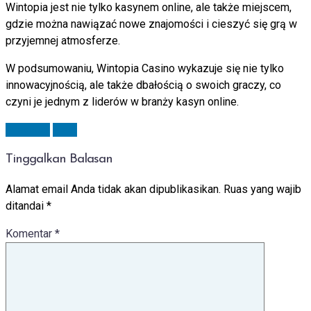
Wintopia jest nie tylko kasynem online, ale także miejscem,
gdzie można nawiązać nowe znajomości i cieszyć się grą w
przyjemnej atmosferze.
W podsumowaniu, Wintopia Casino wykazuje się nie tylko
innowacyjnością, ale także dbałością o swoich graczy, co
czyni je jednym z liderów w branży kasyn online.
Previous
Next
Tinggalkan Balasan
Alamat email Anda tidak akan dipublikasikan.
Ruas yang wajib
ditandai
*
Komentar
*