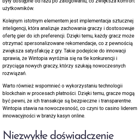
były dostępne od razu po zalogowaniu, co zwiększa komfort
użytkowników.
Kolejnym istotnym elementem jest implementacja sztucznej
inteligencji, która analizuje zachowania graczy i dostosowuje
ofertę gier do ich preferencji. Dzięki temu, każdy gracz może
otrzymać spersonalizowane rekomendacje, co z pewnością
zwiększa satysfakcję z gry. Takie podejście do innowacji
sprawia, że Wintopia wyróżnia się na tle konkurencji i
przyciąga nowych graczy, którzy szukają nowoczesnych
rozwiązań.
Warto również wspomnieć o wykorzystaniu technologii
blockchain w procesach płatności. Dzięki temu, gracze mogą
być pewni, że ich transakcje są bezpieczne i transparentne.
Wintopia stawia na nowoczesność, co czyni to casino liderem
innowacyjności w branży kasyn online.
Niezwykłe doświadczenie