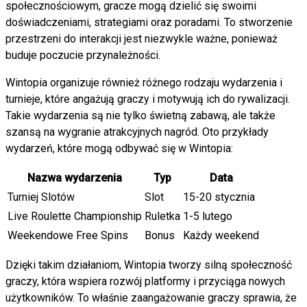
społecznościowym, gracze mogą dzielić się swoimi
doświadczeniami, strategiami oraz poradami. To stworzenie
przestrzeni do interakcji jest niezwykle ważne, ponieważ
buduje poczucie przynależności.
Wintopia organizuje również różnego rodzaju wydarzenia i
turnieje, które angażują graczy i motywują ich do rywalizacji.
Takie wydarzenia są nie tylko świetną zabawą, ale także
szansą na wygranie atrakcyjnych nagród. Oto przykłady
wydarzeń, które mogą odbywać się w Wintopia:
Nazwa wydarzenia
Typ
Data
Turniej Slotów
Slot
15-20 stycznia
Live Roulette Championship
Ruletka
1-5 lutego
Weekendowe Free Spins
Bonus
Każdy weekend
Dzięki takim działaniom, Wintopia tworzy silną społeczność
graczy, która wspiera rozwój platformy i przyciąga nowych
użytkowników. To właśnie zaangażowanie graczy sprawia, że