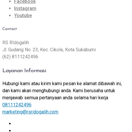
Facebook
Instagram
Youtube
Contact
RS RIdogalih
Jl. Gudang No. 23, Kec. Cikole, Kota Sukabumi
(62) 8111242496
Layanan Informasi
Hubungi kami atau kirim kami pesan ke alamat dibawah ini,
dan kami akan menghubungi anda. Kami berusaha untuk
menjawab semua pertanyaan anda selama hari kerja
08111242496
marketing@rsridogalih.com