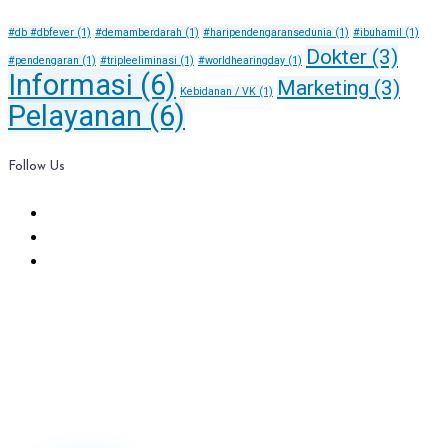
#db #dbfever
(1)
#demamberdarah
(1)
#haripendengaransedunia
(1)
#ibuhamil
(1)
Dokter
(3)
#pendengaran
(1)
#tripleeliminasi
(1)
#worldhearingday
(1)
Informasi
(6)
Marketing
(3)
Kebidanan / VK
(1)
Pelayanan
(6)
Follow Us
News, Insights & Events
Subscribe to our newsletter and stay updated on the latest