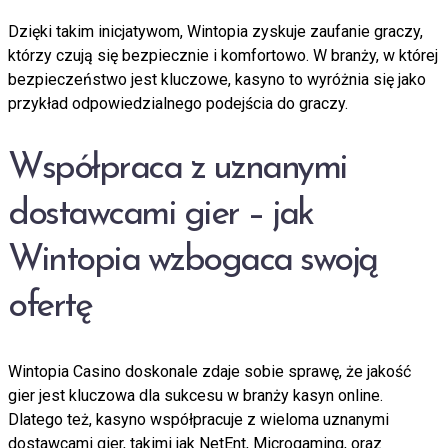
Dzięki takim inicjatywom, Wintopia zyskuje zaufanie graczy,
którzy czują się bezpiecznie i komfortowo. W branży, w której
bezpieczeństwo jest kluczowe, kasyno to wyróżnia się jako
przykład odpowiedzialnego podejścia do graczy.
Współpraca z uznanymi
dostawcami gier – jak
Wintopia wzbogaca swoją
ofertę
Wintopia Casino doskonale zdaje sobie sprawę, że jakość
gier jest kluczowa dla sukcesu w branży kasyn online.
Dlatego też, kasyno współpracuje z wieloma uznanymi
dostawcami gier, takimi jak NetEnt, Microgaming, oraz