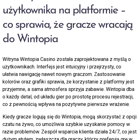
użytkownika na platformie –
co sprawia, że gracze wracają
do Wintopia
Witryna Wintopia Casino została zaprojektowana z myślą o
użytkownikach. Interfejs jest intuicyjny i przejrzysty, co
ułatwia nawigację nawet nowym graczom. Zastosowanie
kolorów oraz grafiki sprawia, że korzystanie z platformy jest
przyjemne, a sama atmosfera sprzyja zabawie. Wintopia dba
o każdy detal, od układu gier po prostotę procesu rejestracji,
co z pewnością wpływa na pozytywne pierwsze wrażenie.
Kiedy gracze logują się do Wintopia, mogą skorzystać z opcji
czatu na żywo, co umożliwia szybkie uzyskanie pomocy w
razie problemów. Zespół wsparcia klienta działa 24/7, co jest
dużym atutem, zwłaszcza dla graczy, którzy preferują grę w