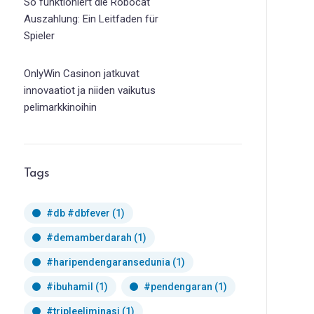
So funktioniert die Robocat
Auszahlung: Ein Leitfaden für
Spieler
OnlyWin Casinon jatkuvat
innovaatiot ja niiden vaikutus
pelimarkkinoihin
Tags
#db #dbfever
(1)
#demamberdarah
(1)
#haripendengaransedunia
(1)
#ibuhamil
(1)
#pendengaran
(1)
#tripleeliminasi
(1)