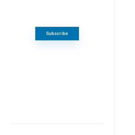
Subscribe to our newsletter and
stay updated on the latest news
Subscribe