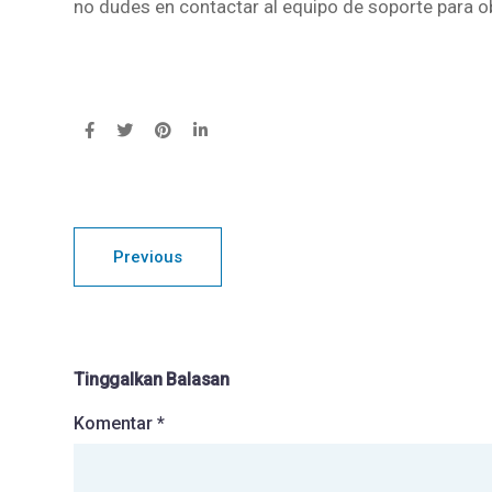
no dudes en contactar al equipo de soporte para o
Previous
Tinggalkan Balasan
Komentar
*