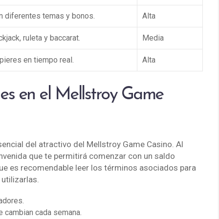
n diferentes temas y bonos.
Alta
jack, ruleta y baccarat.
Media
pieres en tiempo real.
Alta
es en el Mellstroy Game
encial del atractivo del Mellstroy Game Casino. Al
envenida que te permitirá comenzar con un saldo
 que es recomendable leer los términos asociados para
tilizarlas.
adores.
e cambian cada semana.