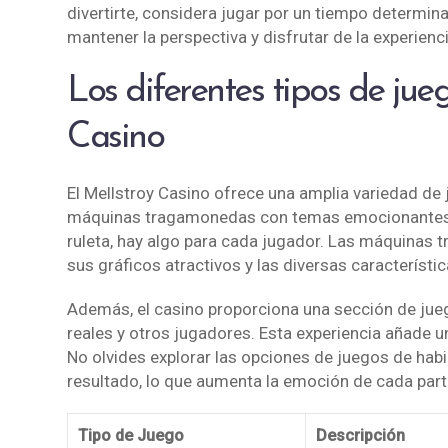
divertirte, considera jugar por un tiempo determi
mantener la perspectiva y disfrutar de la experien
Los diferentes tipos de jue
Casino
El Mellstroy Casino ofrece una amplia variedad de
máquinas tragamonedas con temas emocionantes h
ruleta, hay algo para cada jugador. Las máquinas
sus gráficos atractivos y las diversas característi
Además, el casino proporciona una sección de jueg
reales y otros jugadores. Esta experiencia añade 
No olvides explorar las opciones de juegos de habil
resultado, lo que aumenta la emoción de cada part
Tipo de Juego
Descripción