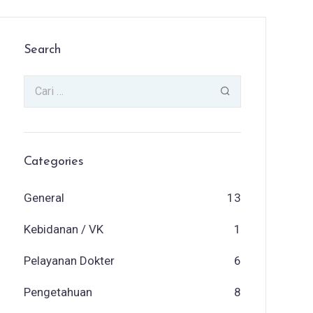
Search
Categories
General
13
Kebidanan / VK
1
Pelayanan Dokter
6
Pengetahuan
8