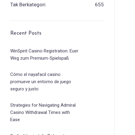
Tak Berkategori
655
Recent Posts
WinSpirit Casino Registration: Euer
Weg zum Premium-Spielspaß
Cómo el nayafacil casino
promueve un entorno de juego
seguro y justo
Strategies for Navigating Admiral
Casino Withdrawal Times with
Ease