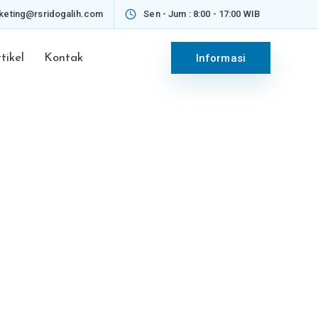
keting@rsridogalih.com
Sen - Jum : 8:00 - 17:00 WIB
Informasi
tikel
Kontak