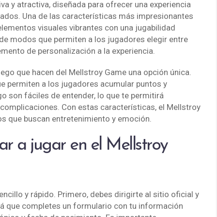
iva y atractiva, diseñada para ofrecer una experiencia
ados. Una de las características más impresionantes
elementos visuales vibrantes con una jugabilidad
 de modos que permiten a los jugadores elegir entre
lemento de personalización a la experiencia.
uego que hacen del Mellstroy Game una opción única.
e permiten a los jugadores acumular puntos y
 son fáciles de entender, lo que te permitirá
complicaciones. Con estas características, el Mellstroy
los que buscan entretenimiento y emoción.
r a jugar en el Mellstroy
illo y rápido. Primero, debes dirigirte al sitio oficial y
dirá que completes un formulario con tu información