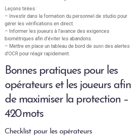
Leçons tirées :
– Investir dans la formation du personnel de studio pour
gérer les vérifications en direct.
– Informer les joueurs à l’avance des exigences
biométriques afin d’éviter les abandons.
– Mettre en place un tableau de bord de suivi des alertes
d’OCR pour réagir rapidement.
Bonnes pratiques pour les
opérateurs et les joueurs afin
de maximiser la protection –
420 mots
Checklist pour les opérateurs