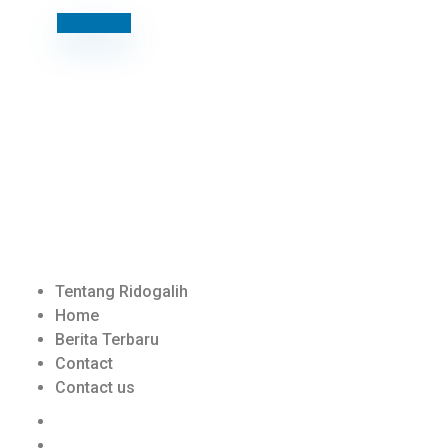
news
Subscribe
Tentang Ridogalih
Home
Berita Terbaru
Contact
Contact us