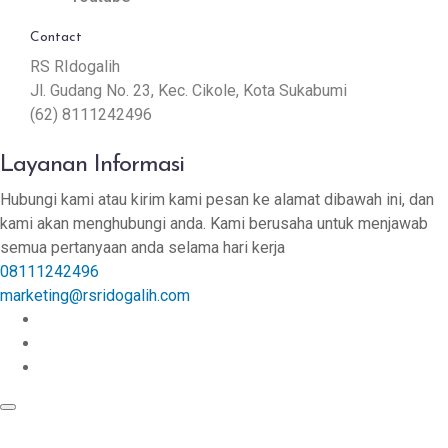
Contact
RS RIdogalih
Jl. Gudang No. 23, Kec. Cikole, Kota Sukabumi
(62) 8111242496
Layanan Informasi
Hubungi kami atau kirim kami pesan ke alamat dibawah ini, dan
kami akan menghubungi anda. Kami berusaha untuk menjawab
semua pertanyaan anda selama hari kerja
08111242496
marketing@rsridogalih.com