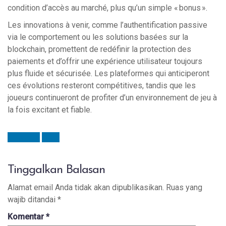
condition d’accès au marché, plus qu’un simple « bonus ».
Les innovations à venir, comme l’authentification passive
via le comportement ou les solutions basées sur la
blockchain, promettent de redéfinir la protection des
paiements et d’offrir une expérience utilisateur toujours
plus fluide et sécurisée. Les plateformes qui anticiperont
ces évolutions resteront compétitives, tandis que les
joueurs continueront de profiter d’un environnement de jeu à
la fois excitant et fiable.
Previous
Next
Tinggalkan Balasan
Alamat email Anda tidak akan dipublikasikan.
Ruas yang
wajib ditandai
*
Komentar
*