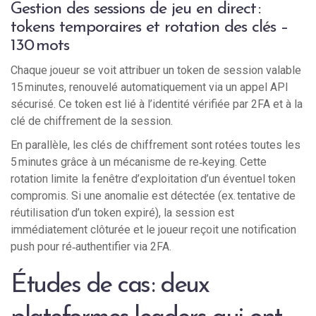
Gestion des sessions de jeu en direct :
tokens temporaires et rotation des clés –
130 mots
Chaque joueur se voit attribuer un token de session valable
15 minutes, renouvelé automatiquement via un appel API
sécurisé. Ce token est lié à l’identité vérifiée par 2FA et à la
clé de chiffrement de la session.
En parallèle, les clés de chiffrement sont rotées toutes les
5 minutes grâce à un mécanisme de re‑keying. Cette
rotation limite la fenêtre d’exploitation d’un éventuel token
compromis. Si une anomalie est détectée (ex. tentative de
réutilisation d’un token expiré), la session est
immédiatement clôturée et le joueur reçoit une notification
push pour ré‑authentifier via 2FA.
Études de cas : deux