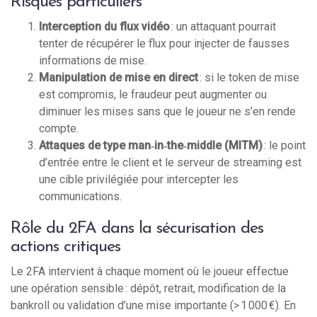
Risques particuliers
Interception du flux vidéo
: un attaquant pourrait
tenter de récupérer le flux pour injecter de fausses
informations de mise.
Manipulation de mise en direct
: si le token de mise
est compromis, le fraudeur peut augmenter ou
diminuer les mises sans que le joueur ne s’en rende
compte.
Attaques de type man‑in‑the‑middle (MITM)
: le point
d’entrée entre le client et le serveur de streaming est
une cible privilégiée pour intercepter les
communications.
Rôle du 2FA dans la sécurisation des
actions critiques
Le 2FA intervient à chaque moment où le joueur effectue
une opération sensible : dépôt, retrait, modification de la
bankroll ou validation d’une mise importante (> 1 000 €). En