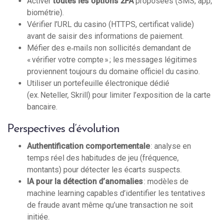
Activer
toutes les options 2FA
proposées (SMS, app,
biométrie).
Vérifier l’URL du casino (HTTPS, certificat valide)
avant de saisir des informations de paiement.
Méfier des e‑mails non sollicités demandant de
« vérifier votre compte » ; les messages légitimes
proviennent toujours du domaine officiel du casino.
Utiliser un portefeuille électronique dédié
(ex. Neteller, Skrill) pour limiter l’exposition de la carte
bancaire.
Perspectives d’évolution
Authentification comportementale
: analyse en
temps réel des habitudes de jeu (fréquence,
montants) pour détecter les écarts suspects.
IA pour la détection d’anomalies
: modèles de
machine learning capables d’identifier les tentatives
de fraude avant même qu’une transaction ne soit
initiée.