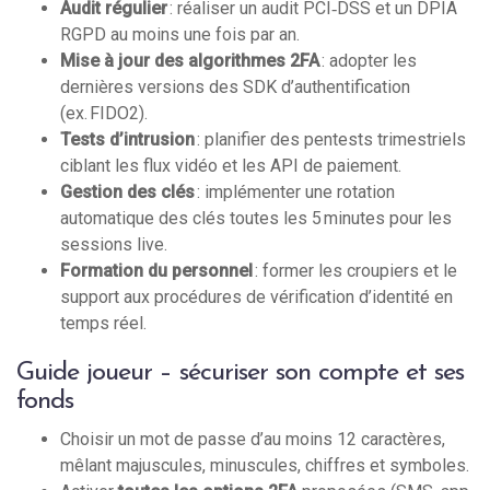
Audit régulier
: réaliser un audit PCI‑DSS et un DPIA
RGPD au moins une fois par an.
Mise à jour des algorithmes 2FA
: adopter les
dernières versions des SDK d’authentification
(ex. FIDO2).
Tests d’intrusion
: planifier des pentests trimestriels
ciblant les flux vidéo et les API de paiement.
Gestion des clés
: implémenter une rotation
automatique des clés toutes les 5 minutes pour les
sessions live.
Formation du personnel
: former les croupiers et le
support aux procédures de vérification d’identité en
temps réel.
Guide joueur – sécuriser son compte et ses
fonds
Choisir un mot de passe d’au moins 12 caractères,
mêlant majuscules, minuscules, chiffres et symboles.