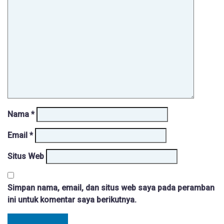
Nama
*
Email
*
Situs Web
Simpan nama, email, dan situs web saya pada peramban
ini untuk komentar saya berikutnya.