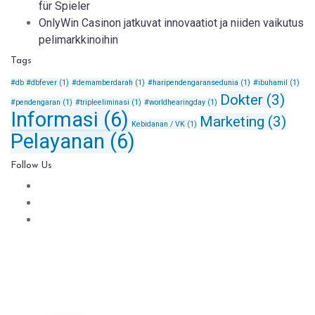
für Spieler
OnlyWin Casinon jatkuvat innovaatiot ja niiden vaikutus
pelimarkkinoihin
Tags
#db #dbfever
(1)
#demamberdarah
(1)
#haripendengaransedunia
(1)
#ibuhamil
(1)
Dokter
(3)
#pendengaran
(1)
#tripleeliminasi
(1)
#worldhearingday
(1)
Informasi
(6)
Marketing
(3)
Kebidanan / VK
(1)
Pelayanan
(6)
Follow Us
News, Insights & Events
Subscribe to our newsletter and stay updated on the latest