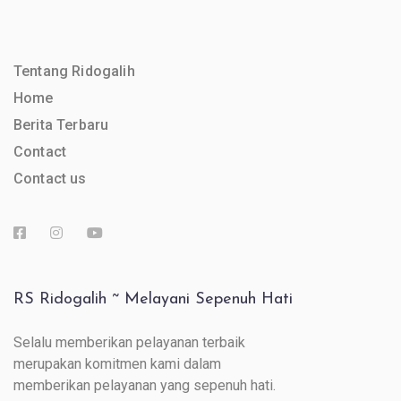
Tentang Ridogalih
Home
Berita Terbaru
Contact
Contact us
RS Ridogalih ~ Melayani Sepenuh Hati
Selalu memberikan pelayanan terbaik
merupakan komitmen kami dalam
memberikan pelayanan yang sepenuh hati.