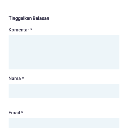
Tinggalkan Balasan
Komentar
*
Nama
*
Email
*