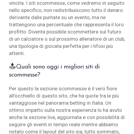
vincita. I siti scommesse, come vedremo in seguito
nello specifico, non redistribuiscono tutto il denaro
derivante dalle puntate su un evento, ma ne
trattengono una percentuale che rappresenta il loro
profitto. Diventa possibile scommettere sul futuro
di un calciatore o sul prossimo allenatore di un club,
una tipologia di giocata perfetta per i tifosi più
attenti.
Quali sono oggi i migliori siti di
scommesse?
Per questo la sezione scommesse è il vero fiore
all’occhiello di questo sito, che ha quote tra le più
vantaggiose nel panorama betting in Italia. Un
ottimo impatto sulla nostra esperienza lo ha avuto
anche la sezione live, aggiornata e con possibilità di
seguire gli eventi in tempo reale mentre abbiamo
notato come il layout del sito sia, tutto sommato,