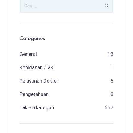
Categories
General
13
Kebidanan / VK
1
Pelayanan Dokter
6
Pengetahuan
8
Tak Berkategori
657