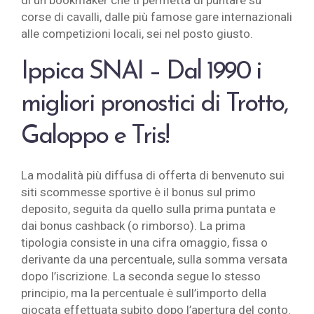
di un bookmaker che ti permetta di puntare su
corse di cavalli, dalle più famose gare internazionali
alle competizioni locali, sei nel posto giusto.
Ippica SNAI – Dal 1990 i
migliori pronostici di Trotto,
Galoppo e Tris!
La modalità più diffusa di offerta di benvenuto sui
siti scommesse sportive è il bonus sul primo
deposito, seguita da quello sulla prima puntata e
dai bonus cashback (o rimborso). La prima
tipologia consiste in una cifra omaggio, fissa o
derivante da una percentuale, sulla somma versata
dopo l’iscrizione. La seconda segue lo stesso
principio, ma la percentuale è sull’importo della
giocata effettuata subito dopo l’apertura del conto.