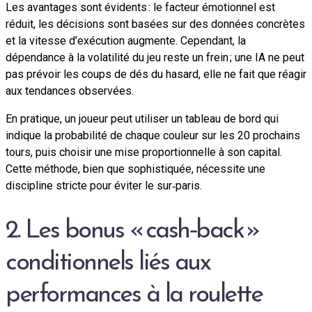
Les avantages sont évidents : le facteur émotionnel est
réduit, les décisions sont basées sur des données concrètes
et la vitesse d’exécution augmente. Cependant, la
dépendance à la volatilité du jeu reste un frein ; une IA ne peut
pas prévoir les coups de dés du hasard, elle ne fait que réagir
aux tendances observées.
En pratique, un joueur peut utiliser un tableau de bord qui
indique la probabilité de chaque couleur sur les 20 prochains
tours, puis choisir une mise proportionnelle à son capital.
Cette méthode, bien que sophistiquée, nécessite une
discipline stricte pour éviter le sur‑paris.
2. Les bonus « cash‑back »
conditionnels liés aux
performances à la roulette