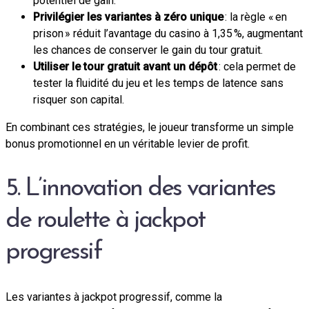
potentiel de gain.
Privilégier les variantes à zéro unique
: la règle « en
prison » réduit l’avantage du casino à 1,35 %, augmentant
les chances de conserver le gain du tour gratuit.
Utiliser le tour gratuit avant un dépôt
: cela permet de
tester la fluidité du jeu et les temps de latence sans
risquer son capital.
En combinant ces stratégies, le joueur transforme un simple
bonus promotionnel en un véritable levier de profit.
5. L’innovation des variantes
de roulette à jackpot
progressif
Les variantes à jackpot progressif, comme la