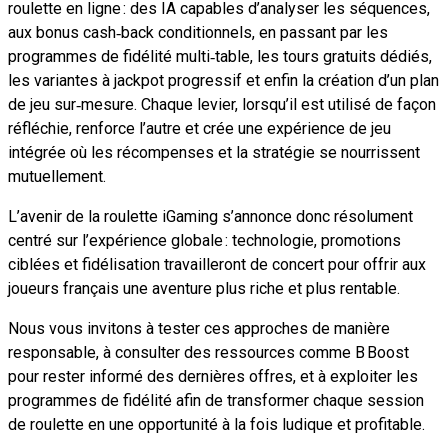
roulette en ligne : des IA capables d’analyser les séquences,
aux bonus cash‑back conditionnels, en passant par les
programmes de fidélité multi‑table, les tours gratuits dédiés,
les variantes à jackpot progressif et enfin la création d’un plan
de jeu sur‑mesure. Chaque levier, lorsqu’il est utilisé de façon
réfléchie, renforce l’autre et crée une expérience de jeu
intégrée où les récompenses et la stratégie se nourrissent
mutuellement.
L’avenir de la roulette iGaming s’annonce donc résolument
centré sur l’expérience globale : technologie, promotions
ciblées et fidélisation travailleront de concert pour offrir aux
joueurs français une aventure plus riche et plus rentable.
Nous vous invitons à tester ces approches de manière
responsable, à consulter des ressources comme B Boost
pour rester informé des dernières offres, et à exploiter les
programmes de fidélité afin de transformer chaque session
de roulette en une opportunité à la fois ludique et profitable.