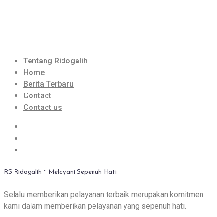
Tentang Ridogalih
Home
Berita Terbaru
Contact
Contact us
RS Ridogalih ~ Melayani Sepenuh Hati
Selalu memberikan pelayanan terbaik merupakan komitmen
kami dalam memberikan pelayanan yang sepenuh hati.