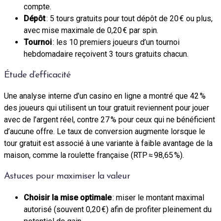
compte.
Dépôt
: 5 tours gratuits pour tout dépôt de 20 € ou plus,
avec mise maximale de 0,20 € par spin.
Tournoi
: les 10 premiers joueurs d’un tournoi
hebdomadaire reçoivent 3 tours gratuits chacun.
Étude d’efficacité
Une analyse interne d’un casino en ligne a montré que 42 %
des joueurs qui utilisent un tour gratuit reviennent pour jouer
avec de l’argent réel, contre 27 % pour ceux qui ne bénéficient
d’aucune offre. Le taux de conversion augmente lorsque le
tour gratuit est associé à une variante à faible avantage de la
maison, comme la roulette française (RTP ≈ 98,65 %).
Astuces pour maximiser la valeur
Choisir la mise optimale
: miser le montant maximal
autorisé (souvent 0,20 €) afin de profiter pleinement du