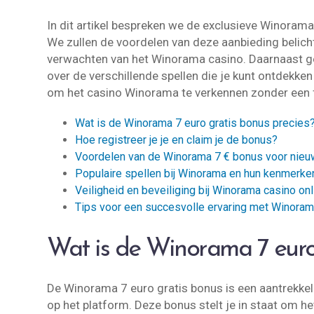
In dit artikel bespreken we de exclusieve Winorama 
We zullen de voordelen van deze aanbieding belicht
verwachten van het Winorama casino. Daarnaast ge
over de verschillende spellen die je kunt ontdekke
om het casino Winorama te verkennen zonder een fi
Wat is de Winorama 7 euro gratis bonus precies
Hoe registreer je je en claim je de bonus?
Voordelen van de Winorama 7 € bonus voor nieu
Populaire spellen bij Winorama en hun kenmerke
Veiligheid en beveiliging bij Winorama casino onl
Tips voor een succesvolle ervaring met Winoram
Wat is de Winorama 7 euro 
De Winorama 7 euro gratis bonus is een aantrekkeli
op het platform. Deze bonus stelt je in staat om he