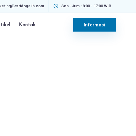
keting@rsridogalih.com
Sen - Jum : 8:00 - 17:00 WIB
Informasi
tikel
Kontak