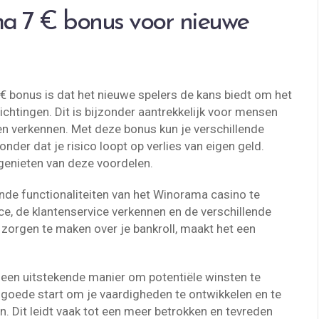
a 7 € bonus voor nieuwe
 bonus is dat het nieuwe spelers de kans biedt om het
lichtingen. Dit is bijzonder aantrekkelijk voor mensen
len verkennen. Met deze bonus kun je verschillende
nder dat je risico loopt op verlies van eigen geld.
enieten van deze voordelen.
nde functionaliteiten van het Winorama casino te
e, de klantenservice verkennen en de verschillende
 zorgen te maken over je bankroll, maakt het een
 een uitstekende manier om potentiële winsten te
n goede start om je vaardigheden te ontwikkelen en te
en. Dit leidt vaak tot een meer betrokken en tevreden