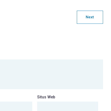
Next
Situs Web