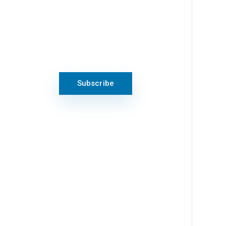
News, Insights & Events
Subscribe to our newsletter and
stay updated on the latest news
Subscribe