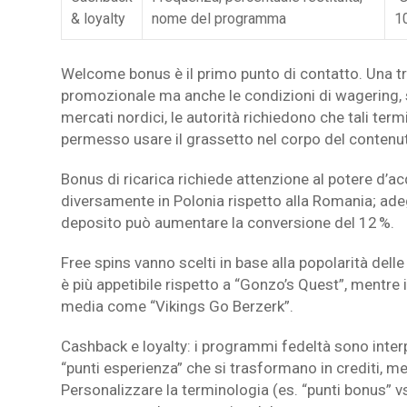
& loyalty
nome del programma
1
Welcome bonus è il primo punto di contatto. Una tr
promozionale ma anche le condizioni di wagering, 
mercati nordici, le autorità richiedono che tali ter
permesso usare il grassetto nel corpo del contenuto
Bonus di ricarica richiede attenzione al potere d’a
diversamente in Polonia rispetto alla Romania; adeg
deposito può aumentare la conversione del 12 %.
Free spins vanno scelti in base alla popolarità dell
è più appetibile rispetto a “Gonzo’s Quest”, mentre 
media come “Vikings Go Berzerk”.
Cashback e loyalty: i programmi fedeltà sono interpr
“punti esperienza” che si trasformano in crediti, m
Personalizzare la terminologia (es. “punti bonus” 