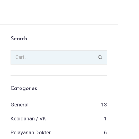
Search
Categories
General
13
Kebidanan / VK
1
Pelayanan Dokter
6