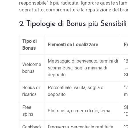
responsabile” è più radicata. Ignorare queste sfum
soprattutto, compromettere la reputazione del bra
2. Tipologie di Bonus più Sensibili
Tipo di
Elementi da Localizzare
E
Bonus
Messaggio di benvenuto, termini di
“
Welcome
scommessa, soglia minima di
→
bonus
deposito
St
Bonus di
Percentuale, valuta, soglia di
“
ricarica
deposito
m
Free
Sl
Slot scelta, numero di giri, tema
spins
“D
Cashback
Frequenza, percentuale restituita,
“