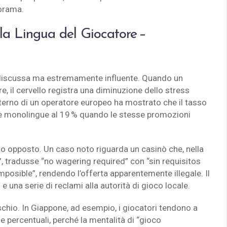
norama.
la Lingua del Giocatore –
o discussa ma estremamente influente. Quando un
e, il cervello registra una diminuzione dello stress
nterno di un operatore europeo ha mostrato che il tasso
ne monolingue al 19 % quando le stesse promozioni
tto opposto. Un caso noto riguarda un casinò che, nella
”, tradusse “no wagering required” con “sin requisitos
mposible”, rendendo l’offerta apparentemente illegale. Il
e una serie di reclami alla autorità di gioco locale.
ischio. In Giappone, ad esempio, i giocatori tendono a
e percentuali, perché la mentalità di “gioco