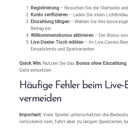
Registrierung
– Besuchen Sie die Startseite und k
Konto verifizieren
– Laden Sie einen Lichtbilda
Einzahlung tätigen
– Wählen Sie Ihre bevorzug
Betrag ein.
Willkommensbonus aktivieren
– Der Bonus wird
Live‑Dealer‑Tisch wählen
– Im Live‑Casino‑Berei
Einsatzlimits und Spielvarianten.
Quick Win:
Nutzen Sie das
Bonus ohne Einzahlung
Geld einsetzen.
Häufige Fehler beim Live‑B
vermeiden
Important:
Viele Spieler unterschätzen die Bedeut
verlockend sein, führt aber zu langen Spielzeiten,