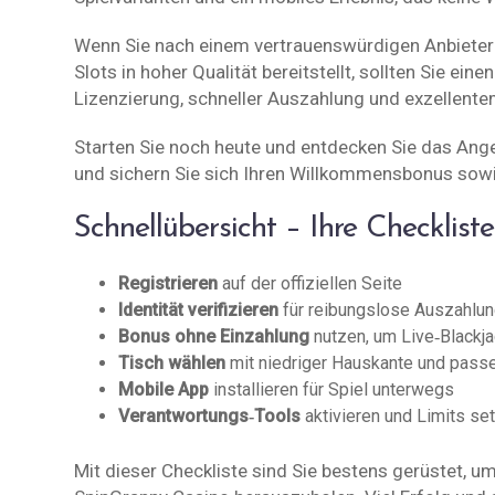
Wenn Sie nach einem vertrauenswürdigen Anbieter s
Slots in hoher Qualität bereitstellt, sollten Sie ei
Lizenzierung, schneller Auszahlung und exzellent
Starten Sie noch heute und entdecken Sie das Ang
und sichern Sie sich Ihren Willkommensbonus sow
Schnellübersicht – Ihre Checkliste
Registrieren
auf der offiziellen Seite
Identität verifizieren
für reibungslose Auszahlu
Bonus ohne Einzahlung
nutzen, um Live‑Blackja
Tisch wählen
mit niedriger Hauskante und passe
Mobile App
installieren für Spiel unterwegs
Verantwortungs‑Tools
aktivieren und Limits se
Mit dieser Checkliste sind Sie bestens gerüstet, u