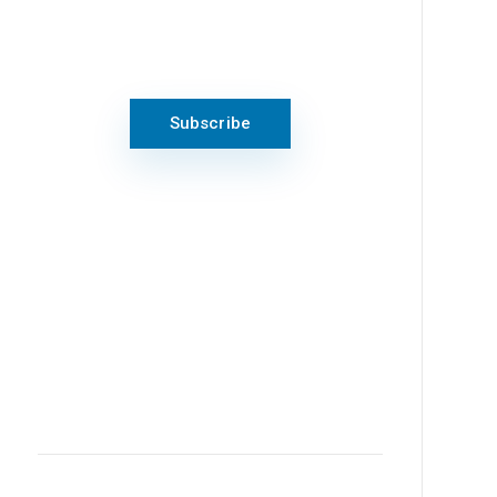
Subscribe to our newsletter and
stay updated on the latest news
Subscribe