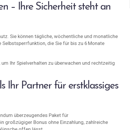
n – Ihre Sicherheit steht an
utz. Sie können tägliche, wöchentliche und monatliche
 Selbstsperrfunktion, die Sie für bis zu 6 Monate
 um Ihr Spielverhalten zu überwachen und rechtzeitig
 Ihr Partner für erstklassiges
undum überzeugendes Paket für
ein großzügiger Bonus ohne Einzahlung, zahlreiche
 Wünsche offen lässt.