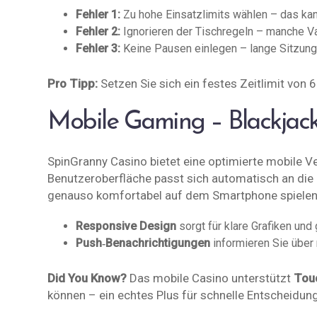
Fehler 1:
Zu hohe Einsatzlimits wählen – das ka
Fehler 2:
Ignorieren der Tischregeln – manche V
Fehler 3:
Keine Pausen einlegen – lange Sitzung
Pro Tipp:
Setzen Sie sich ein festes Zeitlimit von 
Mobile Gaming – Blackjack 
SpinGranny Casino bietet eine optimierte mobile Ve
Benutzeroberfläche passt sich automatisch an die 
genauso komfortabel auf dem Smartphone spielen
Responsive Design
sorgt für klare Grafiken und
Push‑Benachrichtigungen
informieren Sie über 
Did You Know?
Das mobile Casino unterstützt
Tou
können – ein echtes Plus für schnelle Entscheidun