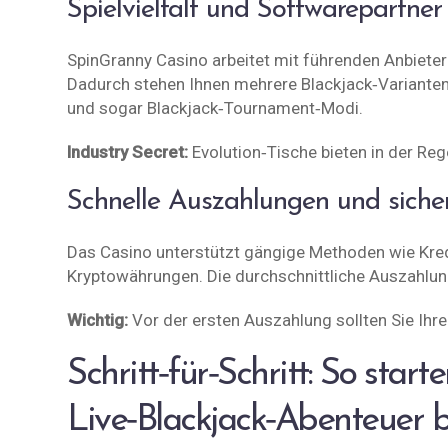
Spielvielfalt und Softwarepartner
SpinGranny Casino arbeitet mit führenden Anbiet
Dadurch stehen Ihnen mehrere Blackjack‑Varianten
und sogar Blackjack‑Tournament‑Modi.
Industry Secret:
Evolution‑Tische bieten in der Reg
Schnelle Auszahlungen und sich
Das Casino unterstützt gängige Methoden wie Kred
Kryptowährungen. Die durchschnittliche Auszahlung
Wichtig:
Vor der ersten Auszahlung sollten Sie Ihre
Schritt‑für‑Schritt: So starte
Live‑Blackjack‑Abenteuer 