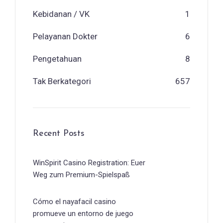
Kebidanan / VK
1
Pelayanan Dokter
6
Pengetahuan
8
Tak Berkategori
657
Recent Posts
WinSpirit Casino Registration: Euer
Weg zum Premium-Spielspaß
Cómo el nayafacil casino
promueve un entorno de juego