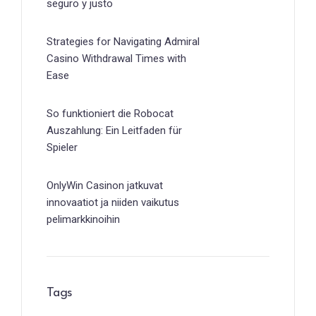
seguro y justo
Strategies for Navigating Admiral
Casino Withdrawal Times with
Ease
So funktioniert die Robocat
Auszahlung: Ein Leitfaden für
Spieler
OnlyWin Casinon jatkuvat
innovaatiot ja niiden vaikutus
pelimarkkinoihin
Tags