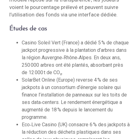
voient le pourcentage prélevé et peuvent suivre
l’utilisation des fonds via une interface dédiée.
Études de cas
Casino Soleil Vert (France) a dédié 5 % de chaque
jackpot progressive à la plantation d’arbres dans
la région Auvergne‑Rhône‑Alpes. En deux ans,
250 000 arbres ont été plantés, absorbant près
de 12 000 t de CO₂.
SolarBet Online (Europe) reverse 4 % de ses
jackpots à un consortium d’énergie solaire qui
finance l’installation de panneaux sur les toits de
ses data‑centers. Le rendement énergétique a
augmenté de 18 % depuis le lancement du
programme.
Eco‑Live Casino (UK) consacre 6 % des jackpots à
la réduction des déchets plastiques dans ses