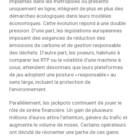
implantés dans les métropoles ou présents
uniquement en ligne, intègrent de plus en plus des
démarches écologiques dans leurs modèles
économiques. Cette évolution répond à une double
pression. D’une part, les législations européennes
imposent des exigences de réduction des
émissions de carbone et de gestion responsable
des déchets. D’autre part, les joueurs, habitués à
comparer les RTP ou la volatilité d’une machine à
sous, attendent désormais que leurs plateformes
de jeu adoptent une posture « responsable » au
sens large, incluant la protection de
l’environnement.
Parallèlement, les jackpots continuent de jouer le
rôle de sirène financière. Un gain de plusieurs
millions d’euros attire l’attention, génère du trafic et
augmente le volume de mises. Certains opérateurs
ont décidé de réorienter une partie de ces gains