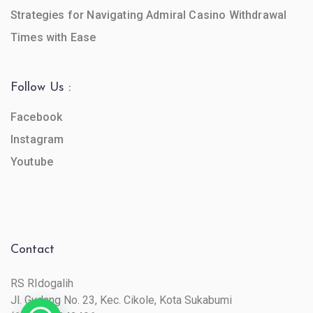
Strategies for Navigating Admiral Casino Withdrawal
Times with Ease
Follow Us :
Facebook
Instagram
Youtube
Contact
RS RIdogalih
Jl. Gudang No. 23, Kec. Cikole, Kota Sukabumi