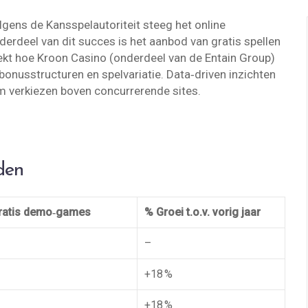
gens de Kansspelautoriteit steeg het online
erdeel van dit succes is het aanbod van gratis spellen
ekt hoe Kroon Casino (onderdeel van de Entain Group)
bonusstructuren en spelvariatie. Data‑driven inzichten
m verkiezen boven concurrerende sites.
den
gratis demo‑games
% Groei t.o.v. vorig jaar
–
+18 %
+18 %