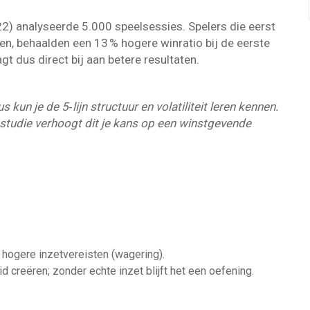
2) analyseerde 5.000 speelsessies. Spelers die eerst
, behaalden een 13 % hogere winratio bij de eerste
gt dus direct bij aan betere resultaten.
kun je de 5‑lijn structuur en volatiliteit leren kennen.
e studie verhoogt dit je kans op een winstgevende
 hogere inzetvereisten (wagering).
 creëren; zonder echte inzet blijft het een oefening.