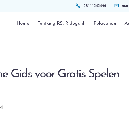
08111242496
mar
Home
Tentang RS. Ridogalih
Pelayanan
Ar
e Gids voor Gratis Spelen
ri