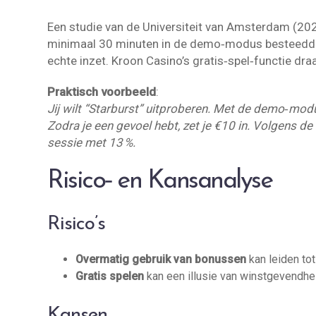
Een studie van de Universiteit van Amsterdam (202
minimaal 30 minuten in de demo‑modus besteedden
echte inzet. Kroon Casino’s gratis‑spel‑functie draa
Praktisch voorbeeld
:
Jij wilt “Starburst” uitproberen. Met de demo‑modus 
Zodra je een gevoel hebt, zet je €10 in. Volgens d
sessie met 13 %.
Risico‑ en Kansanalyse
Risico’s
Overmatig gebruik van bonussen
kan leiden tot
Gratis spelen
kan een illusie van winstgevendheid
Kansen