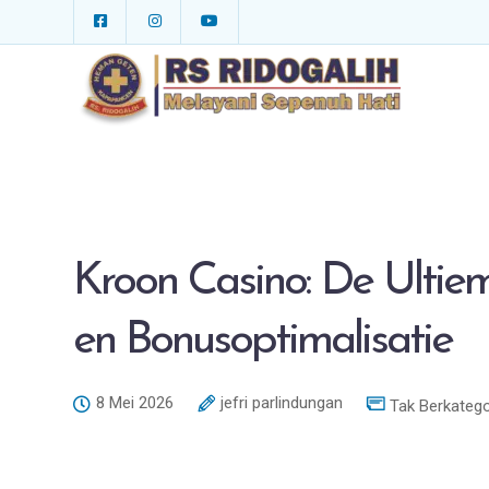
Kroon Casino: De Ultiem
en Bonusoptimalisatie
8 Mei 2026
jefri parlindungan
Tak Berkatego