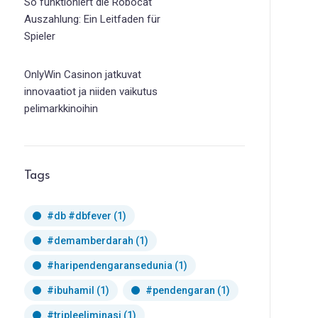
So funktioniert die Robocat
Auszahlung: Ein Leitfaden für
Spieler
OnlyWin Casinon jatkuvat
innovaatiot ja niiden vaikutus
pelimarkkinoihin
Tags
#db #dbfever
(1)
#demamberdarah
(1)
#haripendengaransedunia
(1)
#ibuhamil
(1)
#pendengaran
(1)
#tripleeliminasi
(1)