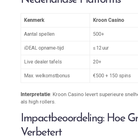
Nederlandse Platforms
Kenmerk
Kroon Casino
Aantal spellen
500+
iDEAL opname‑tijd
≤ 12 uur
Live dealer tafels
20+
Max. welkomstbonus
€500 + 150 spins
Interpretatie
: Kroon Casino levert superieure snelh
als high rollers.
Impactbeoordeling: Hoe Gr
Verbetert