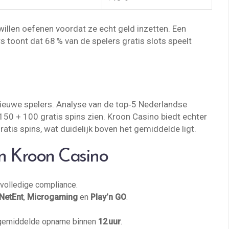
willen oefenen voordat ze echt geld inzetten. Een
toont dat 68 % van de spelers gratis slots speelt
nieuwe spelers. Analyse van de top‑5 Nederlandse
50 + 100 gratis spins zien. Kroon Casino biedt echter
tis spins, wat duidelijk boven het gemiddelde ligt.
an Kroon Casino
 volledige compliance.
NetEnt
,
Microgaming
en
Play’n GO
.
s; gemiddelde opname binnen
12 uur
.