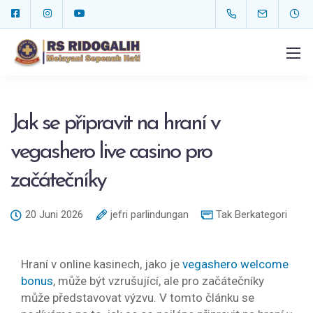
Jak se připravit na hraní v
vegashero live casino pro
začátečníky
20 Juni 2026
jefri parlindungan
Tak Berkategori
Hraní v online kasinech, jako je
vegashero welcome
bonus
, může být vzrušující, ale pro začátečníky
může představovat výzvu. V tomto článku se