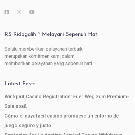
RS Ridogalih ~ Melayani Sepenuh Hati
Selalu memberikan pelayanan terbaik
merupakan komitmen kami dalam
memberikan pelayanan yang sepenuh hati.
Latest Posts
WinSpirit Casino Registration: Euer Weg zum Premium-
Spielspaß
Cómo el nayafacil casino promueve un entorno de
juego seguro y justo