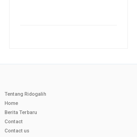
Tentang Ridogalih
Home
Berita Terbaru
Contact
Contact us