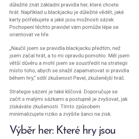
důležité znát základní pravidla her, které chcete
hrát. Například u blackjacku je důležité vědět, jaké
karty potřebujete a jaké jsou možnosti sázek.
Pochopení těchto pravidel vám pomůže lépe se
orientovat ve hře.
„Naučil jsem se pravidla blackjacku předtím, než
jsem začal hrát, a to mi opravdu pomohlo. Měl jsem
větší důvěru a mohl jsem se soustředit na strategii
místo toho, abych se snažil zapamatovat si pravidla
během hry,“ sdílí zkušenost Pavel, zkušenější hráč.
Strategie sázení je také klíčová. Doporučuje se
začít s malými sázkami a postupně je zvyšovat, jak
získáváte zkušenosti. Tímto způsobem
minimalizujete riziko a zvýšíte šanci na zisk.
Výběr her: Které hry jsou