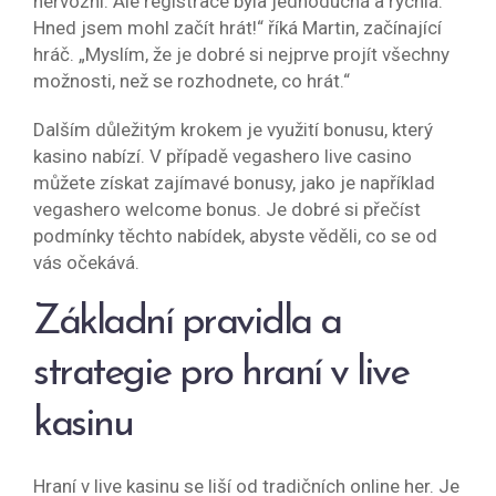
nervózní. Ale registrace byla jednoduchá a rychlá.
Hned jsem mohl začít hrát!“ říká Martin, začínající
hráč. „Myslím, že je dobré si nejprve projít všechny
možnosti, než se rozhodnete, co hrát.“
Dalším důležitým krokem je využití bonusu, který
kasino nabízí. V případě vegashero live casino
můžete získat zajímavé bonusy, jako je například
vegashero welcome bonus. Je dobré si přečíst
podmínky těchto nabídek, abyste věděli, co se od
vás očekává.
Základní pravidla a
strategie pro hraní v live
kasinu
Hraní v live kasinu se liší od tradičních online her. Je