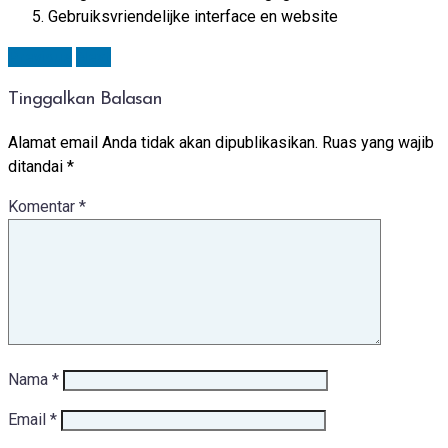
Gebruiksvriendelijke interface en website
Previous
Next
Tinggalkan Balasan
Alamat email Anda tidak akan dipublikasikan.
Ruas yang wajib
ditandai
*
Komentar
*
Nama
*
Email
*