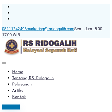
08111242496
marketing@rsridogalih.com
Sen - Jum : 8:00 -
17:00 WIB
Home
Tentang RS. Ridogalih
Pelayanan
Artikel
Kontak
Informasi