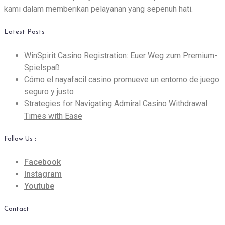
kami dalam memberikan pelayanan yang sepenuh hati.
Latest Posts
WinSpirit Casino Registration: Euer Weg zum Premium-
Spielspaß
Cómo el nayafacil casino promueve un entorno de juego
seguro y justo
Strategies for Navigating Admiral Casino Withdrawal
Times with Ease
Follow Us :
Facebook
Instagram
Youtube
Contact