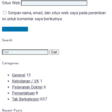
Situs Web
Simpan nama, email, dan situs web saya pada peramban
ini untuk komentar saya berikutnya.
Search
Cari
untuk:
Categories
General
13
Kebidanan / VK
1
Pelayanan Dokter
6
Pengetahuan
8
Tak Berkategori
657
Recent Posts