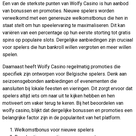
Een van de sterkste punten van Wolfy Casino is hun aanbod
van bonussen en promoties. Nieuwe spelers worden
verwelkomd met een genereuze welkomstbonus die hen in
staat stelt om hun speelervaring te maximaliseren. Dit kan
variëren van een percentage op hun eerste storting tot gratis
spins op populaire slots. Dergelijke aanbiedingen zijn cruciaal
voor spelers die hun bankroll willen vergroten en meer willen
spelen.
Daarnaast heeft Wolfy Casino regelmatig promoties die
specifiek zijn ontworpen voor Belgische spelers. Denk aan
seizoensgebonden aanbiedingen of evenementen die
aansluiten bij lokale feesten en vieringen. Dit zorgt ervoor dat
spelers altijd iets om naar uit te kijken hebben en hen
motiveert om vaker terug te keren. Bij het beoordelen van
wolfy casino, blijkt dat dergelijke bonussen en promoties een
belangrijke factor zijn in de populariteit van het platform.
Welkomstbonus voor nieuwe spelers