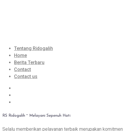
Tentang Ridogalih
Home
Berita Terbaru
Contact
Contact us
RS Ridogalih ~ Melayani Sepenuh Hati
Selalu memberikan pelayanan terbaik merupakan komitmen