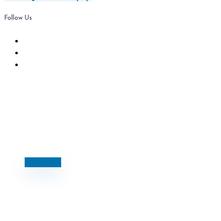
Follow Us
News, Insights & Events
Subscribe to our newsletter and stay updated on the latest
news
Subscribe