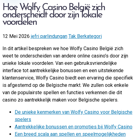
Hoe Wolfy Casino België zich
onderscheidt door zijn lokale
voordelen
12 Mei 2026
jefri parlindungan
Tak Berkategori
In dit artikel bespreken we hoe Wolfy Casino België zich
weet te onderscheiden van andere online casino’s door zijn
unieke lokale voordelen. Van een gebruiksvriendelijke
interface tot aantrekkelijke bonussen en een uitstekende
klantenservice, Wolfy Casino biedt een ervaring die specifiek
is afgestemd op de Belgische markt. We zullen ook enkele
van de populairste spellen en functies verkennen die dit
casino zo aantrekkelijk maken voor Belgische spelers.
De unieke kenmerken van Wolfy Casino voor Belgische
spelers
Aantrekkelijke bonussen en promoties bij Wolfy Casino
Een breed scala aan spellen en speelmogelijkheden