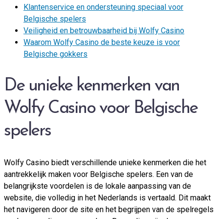
Klantenservice en ondersteuning speciaal voor
Belgische spelers
Veiligheid en betrouwbaarheid bij Wolfy Casino
Waarom Wolfy Casino de beste keuze is voor
Belgische gokkers
De unieke kenmerken van
Wolfy Casino voor Belgische
spelers
Wolfy Casino biedt verschillende unieke kenmerken die het
aantrekkelijk maken voor Belgische spelers. Een van de
belangrijkste voordelen is de lokale aanpassing van de
website, die volledig in het Nederlands is vertaald. Dit maakt
het navigeren door de site en het begrijpen van de spelregels