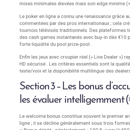
mises minimales élevées mais son edge minime (
Le poker en ligne a connu une renaissance grâce au
commentées par des pros internationaux ; cela cré
tournois télévisés traditionnels. Des plateformes 
des cash games instantanés avec buy‑in dès €10 p
forte liquidité du pool prize‑pool .
Enfin les jeux avec croupier réel (« Live Dealer ») r
HD sécurisé . Les critères essentiels sont la quali
texte/voix et la disponibilité multilingue des deale
Section 3 – Les bonus d’acc
les évaluer intelligemment 
Le welcome bonus constitue souvent le premier a
ligne ; il se décline généralement sous trois formes