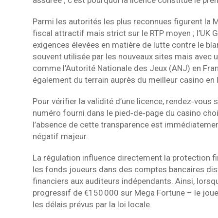
assurée ; c’est pourquoi la licence constitue le pr
Parmi les autorités les plus reconnues figurent la
fiscal attractif mais strict sur le RTP moyen ; l’
exigences élevées en matière de lutte contre le bl
souvent utilisée par les nouveaux sites mais avec u
comme l’Autorité Nationale des Jeux (ANJ) en Fra
également du terrain auprès du meilleur casino en 
Pour vérifier la validité d’une licence, rendez‑vous s
numéro fourni dans le pied‑de‑page du casino choisi.
l’absence de cette transparence est immédiateme
négatif majeur.
La régulation influence directement la protection fi
les fonds joueurs dans des comptes bancaires dist
financiers aux auditeurs indépendants. Ainsi, lorsq
progressif de €150 000 sur Mega Fortune – le joue
les délais prévus par la loi locale.