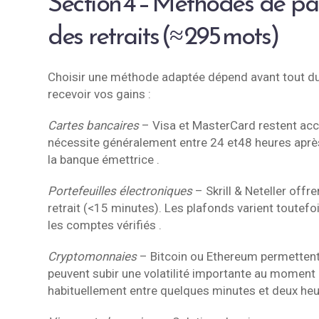
Section 4 – Méthodes de pai
des retraits (≈ 295 mots)
Choisir une méthode adaptée dépend avant tout du
recevoir vos gains :
Cartes bancaires
– Visa et MasterCard restent acce
nécessite généralement entre 24 et48 heures après
la banque émettrice .
Portefeuilles électroniques
– Skrill & Neteller off
retrait (<15 minutes). Les plafonds varient toutef
les comptes vérifiés .
Cryptomonnaies
– Bitcoin ou Ethereum permettent
peuvent subir une volatilité importante au moment 
habituellement entre quelques minutes et deux he