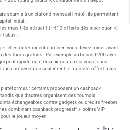
 + 200 tours gratuits », conditionné à un dépôt
ais soumis à un plafond mensuel limité ; ils permettent
tal initial .
és mais très attractif (« €10 offerts dès inscription »)
 l’abus .
ège : elles déterminent combien vous devez miser avant
ou des tours gratuits . Par exemple un bonus €200 avec
ui peut rapidement devenir coûteux si vous jouez
aut donc comparer non seulement le montant offert mais
 plateformes : certains proposent un cashback
s tandis que d’autres organisent des tournois
nts échangeables contre gadgets ou crédits freebet .
mes combinant cashback progressif + points VIP
 pour le joueur moyen.