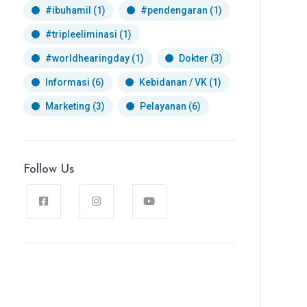
#ibuhamil
(1)
#pendengaran
(1)
#tripleeliminasi
(1)
#worldhearingday
(1)
Dokter
(3)
Informasi
(6)
Kebidanan / VK
(1)
Marketing
(3)
Pelayanan
(6)
Follow Us