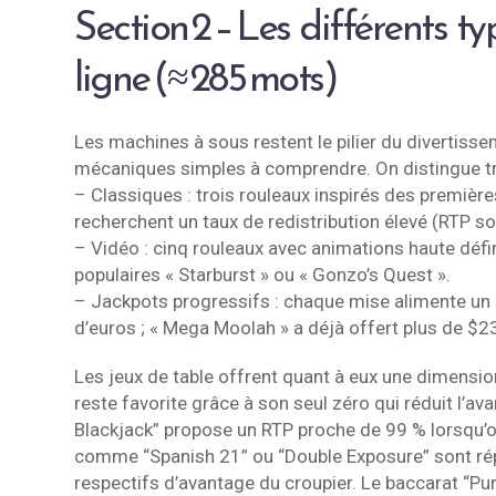
Section 2 – Les différents t
ligne (≈ 285 mots)
Les machines à sous restent le pilier du divertiss
mécaniques simples à comprendre. On distingue tr
– Classiques : trois rouleaux inspirés des premièr
recherchent un taux de redistribution élevé (RTP s
– Vidéo : cinq rouleaux avec animations haute défi
populaires « Starburst » ou « Gonzo’s Quest ».
– Jackpots progressifs : chaque mise alimente un
d’euros ; « Mega Moolah » a déjà offert plus de $23
Les jeux de table offrent quant à eux une dimensi
reste favorite grâce à son seul zéro qui réduit l’a
Blackjack” propose un RTP proche de 99 % lorsqu’on 
comme “Spanish 21” ou “Double Exposure” sont rép
respectifs d’avantage du croupier. Le baccarat “Pun