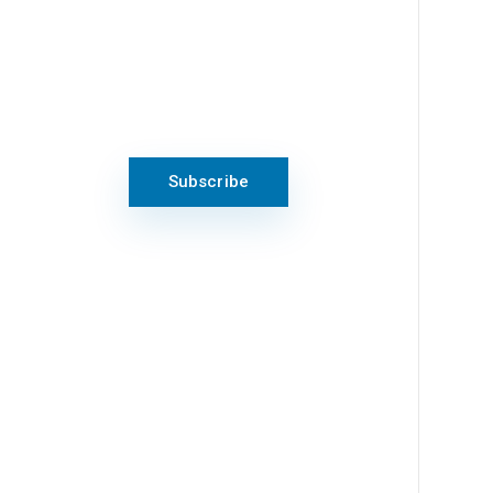
News, Insights & Events
Subscribe to our newsletter and
stay updated on the latest news
Subscribe