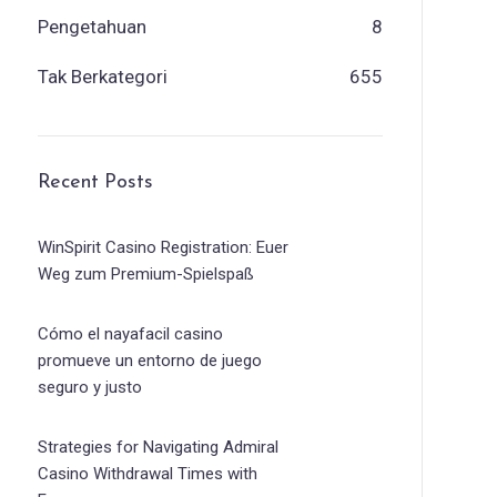
Pengetahuan
8
Tak Berkategori
655
Recent Posts
WinSpirit Casino Registration: Euer
Weg zum Premium-Spielspaß
Cómo el nayafacil casino
promueve un entorno de juego
seguro y justo
Strategies for Navigating Admiral
Casino Withdrawal Times with