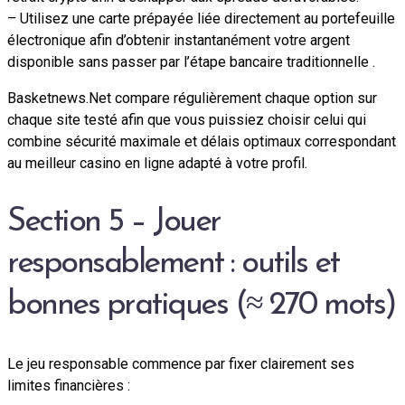
– Utilisez une carte prépayée liée directement au portefeuille
électronique afin d’obtenir instantanément votre argent
disponible sans passer par l’étape bancaire traditionnelle .
Basketnews.Net compare régulièrement chaque option sur
chaque site testé afin que vous puissiez choisir celui qui
combine sécurité maximale et délais optimaux correspondant
au meilleur casino en ligne adapté à votre profil.
Section 5 – Jouer
responsablement : outils et
bonnes pratiques (≈ 270 mots)
Le jeu responsable commence par fixer clairement ses
limites financières :