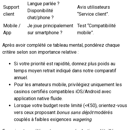
Langue parlée ?
Support
Avis utilisateurs
Disponibilité
client
“Service client”.
chat/phone ?
Mobile /
Je joue principalement
Test “Compatibilité
App
sur smartphone ?
mobile”.
Après avoir complété ce tableau mental, pondérez chaque
critère selon son importance relative :
Si votre priorité est rapidité, donnez plus poids au
temps moyen retrait indiqué dans notre comparatif
annuel.
Pour les amateurs mobile, privilégiez uniquement les
casinos certifiés compatibles iOS/Android avec
application native fluide.
Lorsque votre budget reste limité (<€50), orientez-vous
vers ceux proposant
bonus sans dépôt
modérés
couplés à faibles exigences
wagering
.