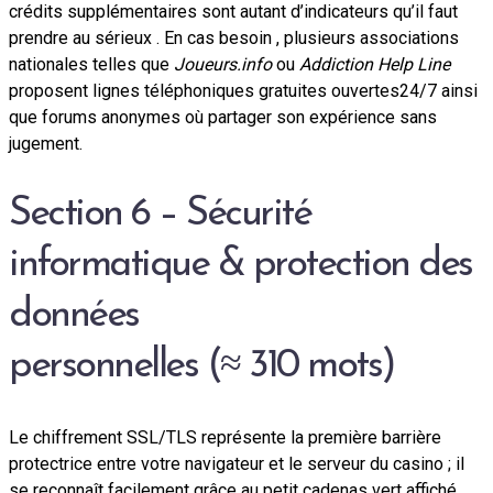
crédits supplémentaires sont autant d’indicateurs qu’il faut
prendre au sérieux . En cas besoin , plusieurs associations
nationales telles que
Joueurs.info
ou
Addiction Help Line
proposent lignes téléphoniques gratuites ouvertes24/7 ainsi
que forums anonymes où partager son expérience sans
jugement.
Section 6 – Sécurité
informatique & protection des
données
personnelles (≈ 310 mots)
Le chiffrement SSL/TLS représente la première barrière
protectrice entre votre navigateur et le serveur du casino ; il
se reconnaît facilement grâce au petit cadenas vert affiché