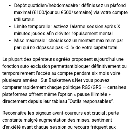
Dépôt quotidien/hebdomadaire : définissez un plafond
maximal (€100/jour ou €500/semaine) via votre compte
utilisateur.
Limite temporelle : activez l’alarme session après X
minutes jouées afin d’éviter l’épuisement mental.
Mise maximale : choisissez un montant maximum par
pari qui ne dépasse pas <5 % de votre capital total .
La plupart des opérateurs agréés proposent aujourd’hui une
fonction auto‑exclusion permettant bloquer définitivement ou
temporairement l’accès au compte pendant six mois voire
plusieurs années . Sur Basketnews.Net vous pouvez
comparer rapidement chaque politique RGS/GRS — certaines
plateformes offrent même l’option « pause illimitée »
directement depuis leur tableau “Outils responsables”.
Reconnaître les signaux avant-coureurs est crucial : perte
constante malgré augmentation des mises, sentiment
d’anxiété avant chaque session ou recours fréquent aux