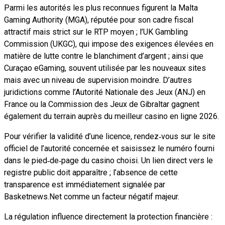
Parmi les autorités les plus reconnues figurent la Malta
Gaming Authority (MGA), réputée pour son cadre fiscal
attractif mais strict sur le RTP moyen ; l’UK Gambling
Commission (UKGC), qui impose des exigences élevées en
matière de lutte contre le blanchiment d’argent ; ainsi que
Curaçao eGaming, souvent utilisée par les nouveaux sites
mais avec un niveau de supervision moindre. D’autres
juridictions comme l’Autorité Nationale des Jeux (ANJ) en
France ou la Commission des Jeux de Gibraltar gagnent
également du terrain auprès du meilleur casino en ligne 2026.
Pour vérifier la validité d’une licence, rendez‑vous sur le site
officiel de l’autorité concernée et saisissez le numéro fourni
dans le pied‑de‑page du casino choisi. Un lien direct vers le
registre public doit apparaître ; l’absence de cette
transparence est immédiatement signalée par
Basketnews.Net comme un facteur négatif majeur.
La régulation influence directement la protection financière :