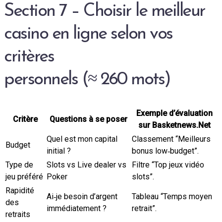
Section 7 – Choisir le meilleur
casino en ligne selon vos
critères
personnels (≈ 260 mots)
Exemple d’évaluation
Critère
Questions à se poser
sur Basketnews.Net
Quel est mon capital
Classement “Meilleurs
Budget
initial ?
bonus low‑budget”.
Type de
Slots vs Live dealer vs
Filtre “Top jeux vidéo
jeu préféré
Poker
slots”.
Rapidité
Ai‑je besoin d’argent
Tableau “Temps moyen
des
immédiatement ?
retrait”.
retraits