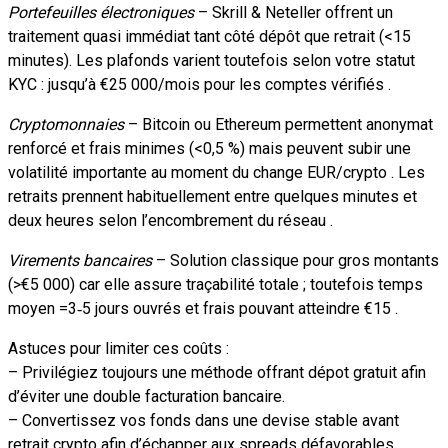
Portefeuilles électroniques
– Skrill & Neteller offrent un
traitement quasi immédiat tant côté dépôt que retrait (<15
minutes). Les plafonds varient toutefois selon votre statut
KYC : jusqu’à €25 000/mois pour les comptes vérifiés .
Cryptomonnaies
– Bitcoin ou Ethereum permettent anonymat
renforcé et frais minimes (<0,5 %) mais peuvent subir une
volatilité importante au moment du change EUR/crypto . Les
retraits prennent habituellement entre quelques minutes et
deux heures selon l’encombrement du réseau .
Virements bancaires
– Solution classique pour gros montants
(>€5 000) car elle assure traçabilité totale ; toutefois temps
moyen =3‑5 jours ouvrés et frais pouvant atteindre €15 .
Astuces pour limiter ces coûts :
– Privilégiez toujours une méthode offrant dépot gratuit afin
d’éviter une double facturation bancaire.
– Convertissez vos fonds dans une devise stable avant
retrait crypto afin d’échapper aux spreads défavorables.