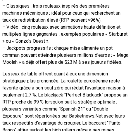
– Classiques : trois rouleaux inspirés des premières
machines mécaniques ; idéal pour ceux qui recherchent un
taux de redistribution élevé (RTP souvent >96%).
– Vidéo : cinq rouleaux avec animations haute définition et
multiples lignes gagnantes ; exemples populaires « Starburst
» ou « Gonzo’s Quest ».
– Jackpots progressifs : chaque mise alimente un pot
commun pouvant atteindre plusieurs millions d’euros ; « Mega
Moolah » a déjà offert plus de $23 M à ses joueurs fidèles.
Les jeux de table offrent quant à eux une dimension
stratégique plus prononcée. La roulette européenne reste
favorite grâce à son seul zéro qui réduit l’avantage maison à
seulement 2,7 %. Le blackjack “Perfect Blackjack” propose un
RTP proche de 99 % lorsqu’on suit la stratégie optimale ;
plusieurs variantes comme “Spanish 21” ou “Double
Exposure” sont répertoriées sur Basketnews.Net avec leurs
taux respectifs d’avantage du croupier. Le baccarat “Punto
Banco” attire surtout les high rollers grâce à ses mises