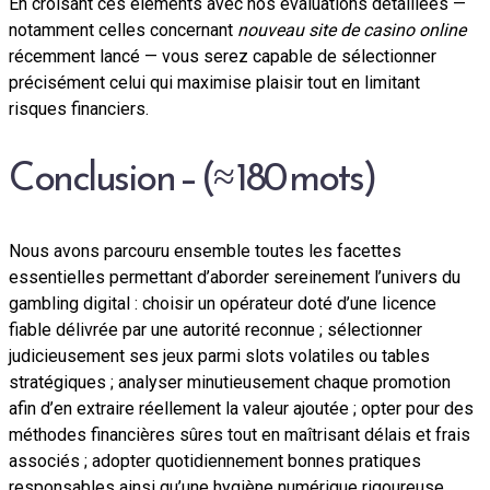
En croisant ces éléments avec nos évaluations détaillées —
notamment celles concernant
nouveau site de casino online
récemment lancé — vous serez capable de sélectionner
précisément celui qui maximise plaisir tout en limitant
risques financiers.
Conclusion – (≈ 180 mots)
Nous avons parcouru ensemble toutes les facettes
essentielles permettant d’aborder sereinement l’univers du
gambling digital : choisir un opérateur doté d’une licence
fiable délivrée par une autorité reconnue ; sélectionner
judicieusement ses jeux parmi slots volatiles ou tables
stratégiques ; analyser minutieusement chaque promotion
afin d’en extraire réellement la valeur ajoutée ; opter pour des
méthodes financières sûres tout en maîtrisant délais et frais
associés ; adopter quotidiennement bonnes pratiques
responsables ainsi qu’une hygiène numérique rigoureuse