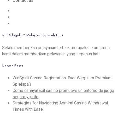
Contact us
RS Ridogalih ~ Melayani Sepenuh Hati
Selalu memberikan pelayanan terbaik merupakan komitmen
kami dalam memberikan pelayanan yang sepenuh hati.
Latest Posts
WinSpirit Casino Registration: Euer Weg zum Premium-
Spielspaß
Cómo el nayafacil casino promueve un entorno de juego
seguro y justo
Strategies for Navigating Admiral Casino Withdrawal
Times with Ease