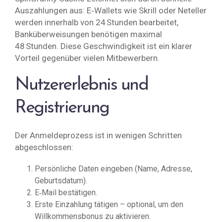
Auszahlungen aus: E‑Wallets wie Skrill oder Neteller
werden innerhalb von 24 Stunden bearbeitet,
Banküberweisungen benötigen maximal
48 Stunden. Diese Geschwindigkeit ist ein klarer
Vorteil gegenüber vielen Mitbewerbern.
Nutzererlebnis und
Registrierung
Der Anmeldeprozess ist in wenigen Schritten
abgeschlossen:
Persönliche Daten eingeben (Name, Adresse,
Geburtsdatum).
E‑Mail bestätigen.
Erste Einzahlung tätigen – optional, um den
Willkommensbonus zu aktivieren.