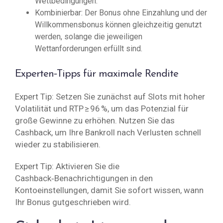
Wettbedingungen.
Kombinierbar: Der Bonus ohne Einzahlung und der
Willkommensbonus können gleichzeitig genutzt
werden, solange die jeweiligen
Wettanforderungen erfüllt sind.
Experten‑Tipps für maximale Rendite
Expert Tip: Setzen Sie zunächst auf Slots mit hoher
Volatilität und RTP ≥ 96 %, um das Potenzial für
große Gewinne zu erhöhen. Nutzen Sie das
Cashback, um Ihre Bankroll nach Verlusten schnell
wieder zu stabilisieren.
Expert Tip: Aktivieren Sie die
Cashback‑Benachrichtigungen in den
Kontoeinstellungen, damit Sie sofort wissen, wann
Ihr Bonus gutgeschrieben wird.