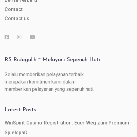
Berita Terbaru
Contact
Contact us
RS Ridogalih ~ Melayani Sepenuh Hati
Selalu memberikan pelayanan terbaik
merupakan komitmen kami dalam
memberikan pelayanan yang sepenuh hati.
Latest Posts
WinSpirit Casino Registration: Euer Weg zum Premium-
Spielspaß