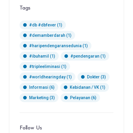
Tags
#db #dbfever
(1)
#demamberdarah
(1)
#haripendengaransedunia
(1)
#ibuhamil
(1)
#pendengaran
(1)
#tripleeliminasi
(1)
#worldhearingday
(1)
Dokter
(3)
Informasi
(6)
Kebidanan / VK
(1)
Marketing
(3)
Pelayanan
(6)
Follow Us