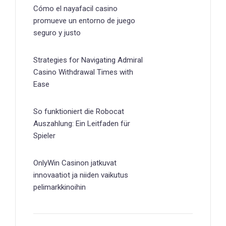
Cómo el nayafacil casino
promueve un entorno de juego
seguro y justo
Strategies for Navigating Admiral
Casino Withdrawal Times with
Ease
So funktioniert die Robocat
Auszahlung: Ein Leitfaden für
Spieler
OnlyWin Casinon jatkuvat
innovaatiot ja niiden vaikutus
pelimarkkinoihin