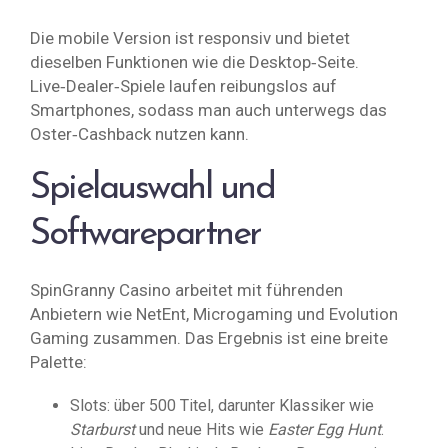
Die mobile Version ist responsiv und bietet
dieselben Funktionen wie die Desktop‑Seite.
Live‑Dealer‑Spiele laufen reibungslos auf
Smartphones, sodass man auch unterwegs das
Oster‑Cashback nutzen kann.
Spielauswahl und
Softwarepartner
SpinGranny Casino arbeitet mit führenden
Anbietern wie NetEnt, Microgaming und Evolution
Gaming zusammen. Das Ergebnis ist eine breite
Palette:
Slots: über 500 Titel, darunter Klassiker wie
Starburst
und neue Hits wie
Easter Egg Hunt
.