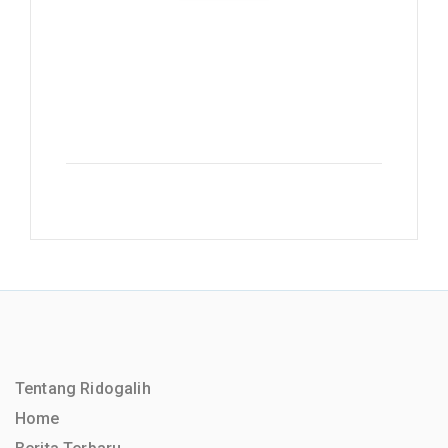
Tentang Ridogalih
Home