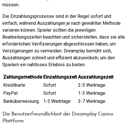
müssen.
Die Einzahlungsprozesse sind in der Regel sofort und
einfach, während Auszahlungen je nach gewählter Methode
variieren können. Spieler sollten die jeweiligen
Bearbeitungszeiten beachten und sicherstellen, dass sie alle
erforderlichen Verifizierungen abgeschlossen haben, um
Verzögerungen zu vermeiden. Dreamplay bemüht sich,
Auszahlungen schnell und effizient abzuwickeln, um den
Spielern ein nahtloses Erlebnis zu bieten.
Zahlungsmethode
Einzahlungszeit
Auszahlungszeit
Kreditkarte
Sofort
2-5 Werktage
PayPal
Sofort
1-3 Werktage
Banküberweisung
1-3 Werktage
3-7 Werktage
Die Benutzerfreundlichkeit der Dreamplay Casino
Plattform