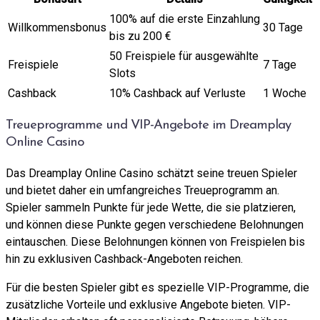
100% auf die erste Einzahlung
Willkommensbonus
30 Tage
bis zu 200 €
50 Freispiele für ausgewählte
Freispiele
7 Tage
Slots
Cashback
10% Cashback auf Verluste
1 Woche
Treueprogramme und VIP-Angebote im Dreamplay
Online Casino
Das Dreamplay Online Casino schätzt seine treuen Spieler
und bietet daher ein umfangreiches Treueprogramm an.
Spieler sammeln Punkte für jede Wette, die sie platzieren,
und können diese Punkte gegen verschiedene Belohnungen
eintauschen. Diese Belohnungen können von Freispielen bis
hin zu exklusiven Cashback-Angeboten reichen.
Für die besten Spieler gibt es spezielle VIP-Programme, die
zusätzliche Vorteile und exklusive Angebote bieten. VIP-