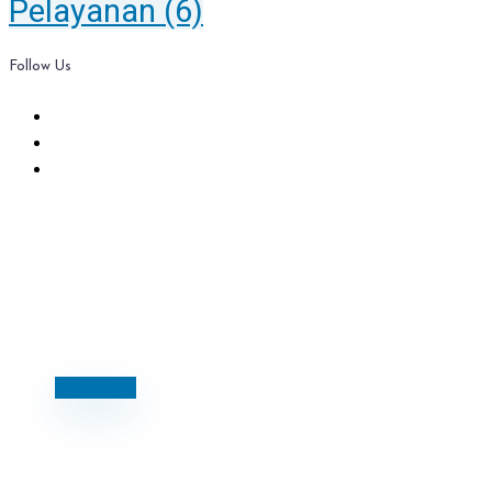
Pelayanan
(6)
Follow Us
News, Insights & Events
Subscribe to our newsletter and stay updated on the latest
news
Subscribe