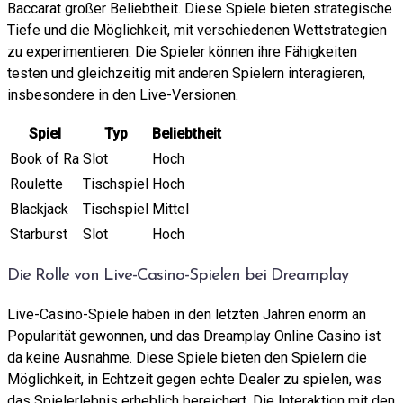
Baccarat großer Beliebtheit. Diese Spiele bieten strategische
Tiefe und die Möglichkeit, mit verschiedenen Wettstrategien
zu experimentieren. Die Spieler können ihre Fähigkeiten
testen und gleichzeitig mit anderen Spielern interagieren,
insbesondere in den Live-Versionen.
Spiel
Typ
Beliebtheit
Book of Ra
Slot
Hoch
Roulette
Tischspiel
Hoch
Blackjack
Tischspiel
Mittel
Starburst
Slot
Hoch
Die Rolle von Live-Casino-Spielen bei Dreamplay
Live-Casino-Spiele haben in den letzten Jahren enorm an
Popularität gewonnen, und das Dreamplay Online Casino ist
da keine Ausnahme. Diese Spiele bieten den Spielern die
Möglichkeit, in Echtzeit gegen echte Dealer zu spielen, was
das Spielerlebnis erheblich bereichert. Die Interaktion mit den