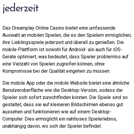
jederzeit
Das Dreamplay Online Casino bietet eine umfassende
Auswahl an mobilen Spielen, die es den Spielern ermöglichen,
ihre Lieblingsspiele jederzeit und überall zu genießen. Die
mobile Plattform ist sowohl für Android- als auch für iOS-
Geräte optimiert, was bedeutet, dass Spieler problemlos auf
eine Vielzahl von Spielen zugreifen können, ohne
Kompromisse bei der Qualität eingehen zu müssen.
Die mobile App oder die mobile Website bietet eine ähnliche
Benutzeroberfläche wie die Desktop-Version, sodass die
Spieler sich sofort zurechtfinden können. Die Spiele sind so
gestaltet, dass sie auf kleineren Bildschirmen ebenso gut
aussehen und funktionieren wie auf einem Desktop-
Computer. Dies ermöglicht ein nahtloses Spielerlebnis,
unabhängig davon, wo sich der Spieler befindet.