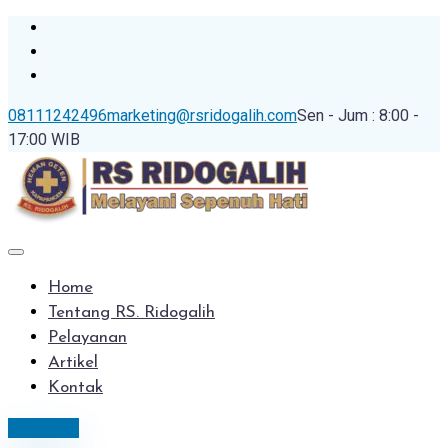
08111242496
marketing@rsridogalih.com
Sen - Jum : 8:00 -
17:00 WIB
Home
Tentang RS. Ridogalih
Pelayanan
Artikel
Kontak
Informasi