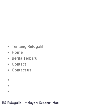
Tentang Ridogalih
Home
Berita Terbaru
Contact
Contact us
RS Ridogalih ~ Melayani Sepenuh Hati