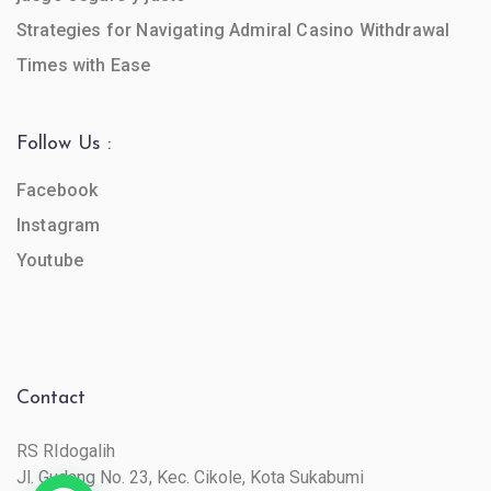
Strategies for Navigating Admiral Casino Withdrawal
Times with Ease
Follow Us :
Facebook
Instagram
Youtube
Contact
RS RIdogalih
Jl. Gudang No. 23, Kec. Cikole, Kota Sukabumi