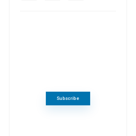
News, Insights & Events
Subscribe to our newsletter
and stay updated on the latest
news
Subscribe