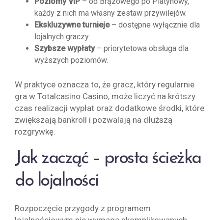
Poziomy VIP
– od Brązowego po Platynowy,
każdy z nich ma własny zestaw przywilejów.
Ekskluzywne turnieje
– dostępne wyłącznie dla
lojalnych graczy.
Szybsze wypłaty
– priorytetowa obsługa dla
wyższych poziomów.
W praktyce oznacza to, że gracz, który regularnie
gra w Totalcasino Casino, może liczyć na krótszy
czas realizacji wypłat oraz dodatkowe środki, które
zwiększają bankroll i pozwalają na dłuższą
rozgrywkę.
Jak zacząć – prosta ścieżka
do lojalności
Rozpoczęcie przygody z programem