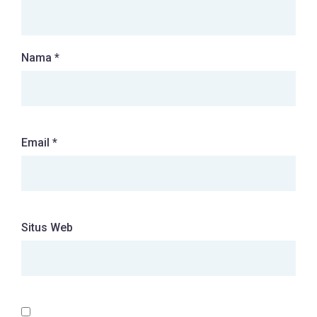
Nama
*
Email
*
Situs Web