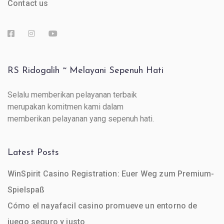
Contact us
RS Ridogalih ~ Melayani Sepenuh Hati
Selalu memberikan pelayanan terbaik
merupakan komitmen kami dalam
memberikan pelayanan yang sepenuh hati.
Latest Posts
WinSpirit Casino Registration: Euer Weg zum Premium-
Spielspaß
Cómo el nayafacil casino promueve un entorno de
juego seguro y justo