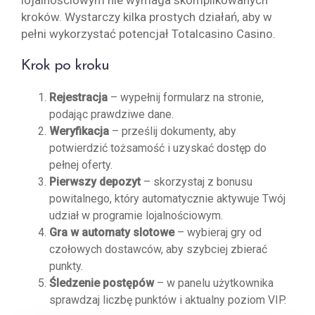
lojalnościowym nie wymaga skomplikowanych
kroków. Wystarczy kilka prostych działań, aby w
pełni wykorzystać potencjał Totalcasino Casino.
Krok po kroku
Rejestracja
– wypełnij formularz na stronie,
podając prawdziwe dane.
Weryfikacja
– prześlij dokumenty, aby
potwierdzić tożsamość i uzyskać dostęp do
pełnej oferty.
Pierwszy depozyt
– skorzystaj z bonusu
powitalnego, który automatycznie aktywuje Twój
udział w programie lojalnościowym.
Gra w automaty slotowe
– wybieraj gry od
czołowych dostawców, aby szybciej zbierać
punkty.
Śledzenie postępów
– w panelu użytkownika
sprawdzaj liczbę punktów i aktualny poziom VIP.