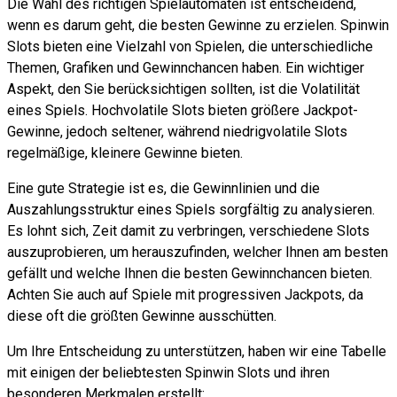
Die Wahl des richtigen Spielautomaten ist entscheidend,
wenn es darum geht, die besten Gewinne zu erzielen. Spinwin
Slots bieten eine Vielzahl von Spielen, die unterschiedliche
Themen, Grafiken und Gewinnchancen haben. Ein wichtiger
Aspekt, den Sie berücksichtigen sollten, ist die Volatilität
eines Spiels. Hochvolatile Slots bieten größere Jackpot-
Gewinne, jedoch seltener, während niedrigvolatile Slots
regelmäßige, kleinere Gewinne bieten.
Eine gute Strategie ist es, die Gewinnlinien und die
Auszahlungsstruktur eines Spiels sorgfältig zu analysieren.
Es lohnt sich, Zeit damit zu verbringen, verschiedene Slots
auszuprobieren, um herauszufinden, welcher Ihnen am besten
gefällt und welche Ihnen die besten Gewinnchancen bieten.
Achten Sie auch auf Spiele mit progressiven Jackpots, da
diese oft die größten Gewinne ausschütten.
Um Ihre Entscheidung zu unterstützen, haben wir eine Tabelle
mit einigen der beliebtesten Spinwin Slots und ihren
besonderen Merkmalen erstellt: