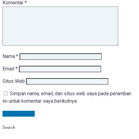
Komentar
*
Nama
*
Email
*
Situs Web
Simpan nama, email, dan situs web saya pada peramban
ini untuk komentar saya berikutnya.
Search