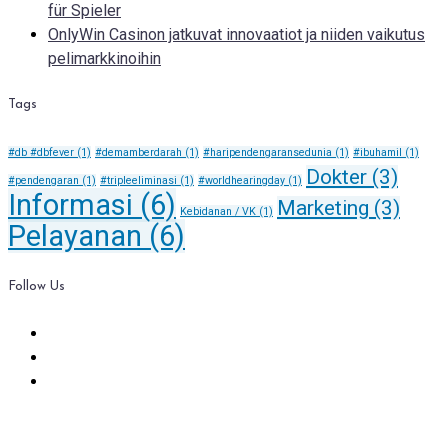
für Spieler
OnlyWin Casinon jatkuvat innovaatiot ja niiden vaikutus
pelimarkkinoihin
Tags
#db #dbfever
(1)
#demamberdarah
(1)
#haripendengaransedunia
(1)
#ibuhamil
(1)
Dokter
(3)
#pendengaran
(1)
#tripleeliminasi
(1)
#worldhearingday
(1)
Informasi
(6)
Marketing
(3)
Kebidanan / VK
(1)
Pelayanan
(6)
Follow Us