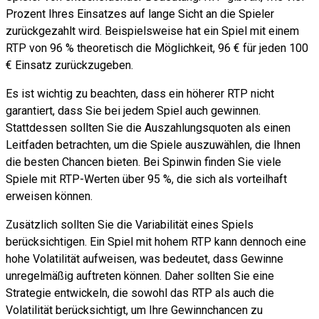
Prozent Ihres Einsatzes auf lange Sicht an die Spieler
zurückgezahlt wird. Beispielsweise hat ein Spiel mit einem
RTP von 96 % theoretisch die Möglichkeit, 96 € für jeden 100
€ Einsatz zurückzugeben.
Es ist wichtig zu beachten, dass ein höherer RTP nicht
garantiert, dass Sie bei jedem Spiel auch gewinnen.
Stattdessen sollten Sie die Auszahlungsquoten als einen
Leitfaden betrachten, um die Spiele auszuwählen, die Ihnen
die besten Chancen bieten. Bei Spinwin finden Sie viele
Spiele mit RTP-Werten über 95 %, die sich als vorteilhaft
erweisen können.
Zusätzlich sollten Sie die Variabilität eines Spiels
berücksichtigen. Ein Spiel mit hohem RTP kann dennoch eine
hohe Volatilität aufweisen, was bedeutet, dass Gewinne
unregelmäßig auftreten können. Daher sollten Sie eine
Strategie entwickeln, die sowohl das RTP als auch die
Volatilität berücksichtigt, um Ihre Gewinnchancen zu