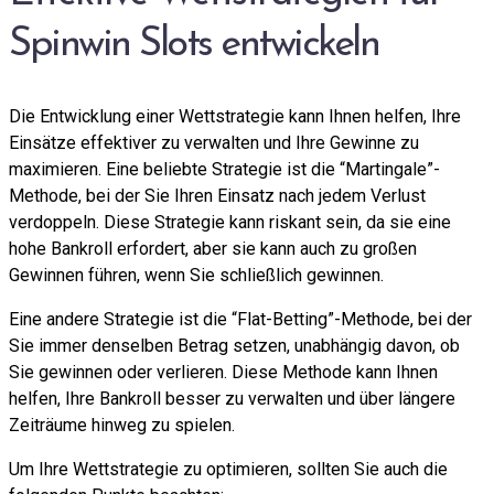
Spinwin Slots entwickeln
Die Entwicklung einer Wettstrategie kann Ihnen helfen, Ihre
Einsätze effektiver zu verwalten und Ihre Gewinne zu
maximieren. Eine beliebte Strategie ist die “Martingale”-
Methode, bei der Sie Ihren Einsatz nach jedem Verlust
verdoppeln. Diese Strategie kann riskant sein, da sie eine
hohe Bankroll erfordert, aber sie kann auch zu großen
Gewinnen führen, wenn Sie schließlich gewinnen.
Eine andere Strategie ist die “Flat-Betting”-Methode, bei der
Sie immer denselben Betrag setzen, unabhängig davon, ob
Sie gewinnen oder verlieren. Diese Methode kann Ihnen
helfen, Ihre Bankroll besser zu verwalten und über längere
Zeiträume hinweg zu spielen.
Um Ihre Wettstrategie zu optimieren, sollten Sie auch die