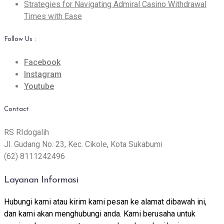
Strategies for Navigating Admiral Casino Withdrawal
Times with Ease
Follow Us :
Facebook
Instagram
Youtube
Contact
RS RIdogalih
Jl. Gudang No. 23, Kec. Cikole, Kota Sukabumi
(62) 8111242496
Layanan Informasi
Hubungi kami atau kirim kami pesan ke alamat dibawah ini,
dan kami akan menghubungi anda. Kami berusaha untuk