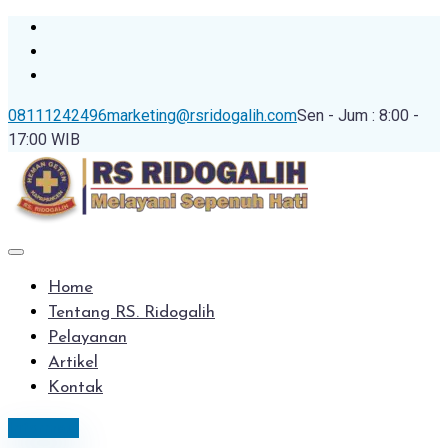
08111242496
marketing@rsridogalih.com
Sen - Jum : 8:00 -
17:00 WIB
Home
Tentang RS. Ridogalih
Pelayanan
Artikel
Kontak
Informasi