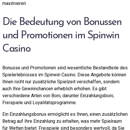
maximieren.
Die Bedeutung von Bonussen
und Promotionen im Spinwin
Casino
Bonusse und Promotionen sind wesentliche Bestandteile des
Spielerlebnisses im Spinwin Casino. Diese Angebote können
Ihnen nicht nur zusätzliche Spielzeit verschaffen, sondern
auch Ihre Gewinnchancen erheblich erhöhen. Es gibt
verschiedene Arten von Boni, darunter Einzahlungsboni,
Freispiele und Loyalitätsprogramme.
Ein Einzahlungsbonus ermöglicht es Ihnen, einen zusätzlichen
Betrag auf Ihre Einzahlung zu erhalten, was mehr Spielraum
für Wetten bietet. Freispiele sind besonders wertvoll, da Sie