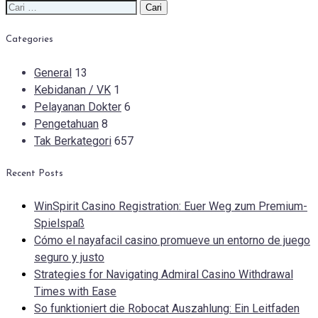
Cari
untuk:
Categories
General
13
Kebidanan / VK
1
Pelayanan Dokter
6
Pengetahuan
8
Tak Berkategori
657
Recent Posts
WinSpirit Casino Registration: Euer Weg zum Premium-
Spielspaß
Cómo el nayafacil casino promueve un entorno de juego
seguro y justo
Strategies for Navigating Admiral Casino Withdrawal
Times with Ease
So funktioniert die Robocat Auszahlung: Ein Leitfaden