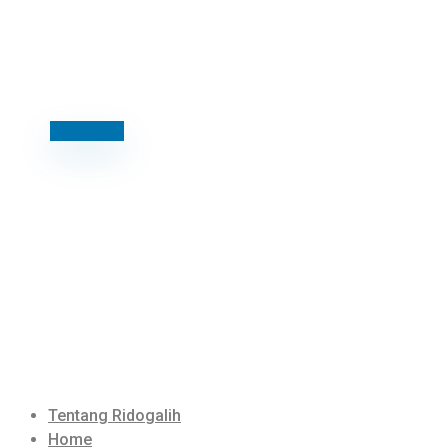
News, Insights & Events
Subscribe to our newsletter and stay updated on the latest
news
Subscribe
Tentang Ridogalih
Home