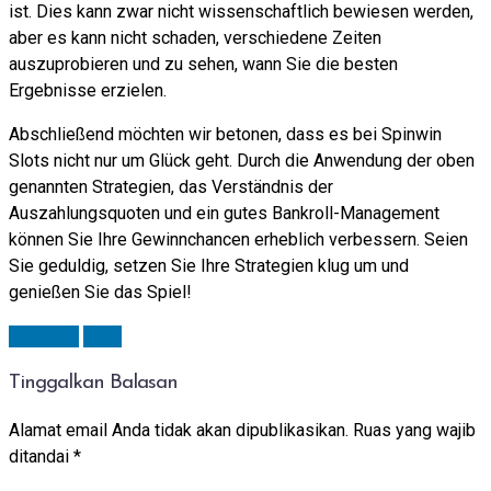
ist. Dies kann zwar nicht wissenschaftlich bewiesen werden,
aber es kann nicht schaden, verschiedene Zeiten
auszuprobieren und zu sehen, wann Sie die besten
Ergebnisse erzielen.
Abschließend möchten wir betonen, dass es bei Spinwin
Slots nicht nur um Glück geht. Durch die Anwendung der oben
genannten Strategien, das Verständnis der
Auszahlungsquoten und ein gutes Bankroll-Management
können Sie Ihre Gewinnchancen erheblich verbessern. Seien
Sie geduldig, setzen Sie Ihre Strategien klug um und
genießen Sie das Spiel!
Previous
Next
Tinggalkan Balasan
Alamat email Anda tidak akan dipublikasikan.
Ruas yang wajib
ditandai
*