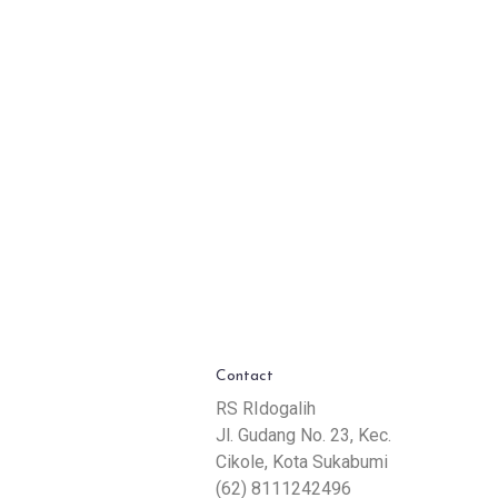
Contact
RS RIdogalih
Jl. Gudang No. 23, Kec.
Cikole, Kota Sukabumi
(62) 8111242496