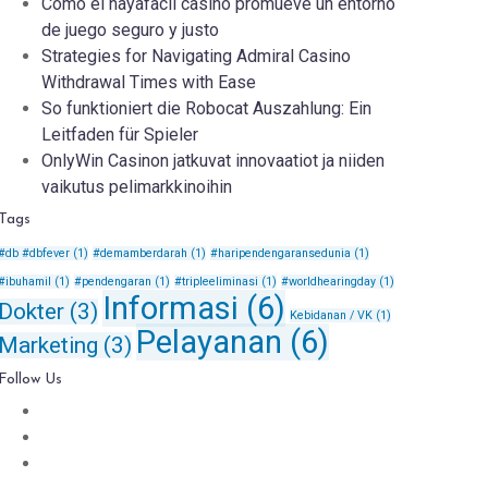
Cómo el nayafacil casino promueve un entorno
de juego seguro y justo
Strategies for Navigating Admiral Casino
Withdrawal Times with Ease
So funktioniert die Robocat Auszahlung: Ein
Leitfaden für Spieler
OnlyWin Casinon jatkuvat innovaatiot ja niiden
vaikutus pelimarkkinoihin
Tags
#db #dbfever
(1)
#demamberdarah
(1)
#haripendengaransedunia
(1)
#ibuhamil
(1)
#pendengaran
(1)
#tripleeliminasi
(1)
#worldhearingday
(1)
Informasi
(6)
Dokter
(3)
Kebidanan / VK
(1)
Pelayanan
(6)
Marketing
(3)
Follow Us