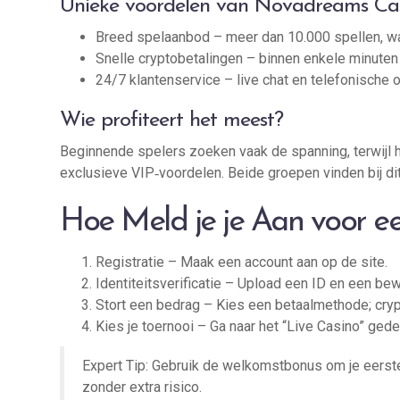
Unieke voordelen van Novadreams Ca
Breed spelaanbod – meer dan 10.000 spellen, waa
Snelle cryptobetalingen – binnen enkele minuten 
24/7 klantenservice – live chat en telefonische 
Wie profiteert het meest?
Beginnende spelers zoeken vaak de spanning, terwijl hi
exclusieve VIP‑voordelen. Beide groepen vinden bij di
Hoe Meld je je Aan voor ee
Registratie – Maak een account aan op de site.
Identiteitsverificatie – Upload een ID en een bew
Stort een bedrag – Kies een betaalmethode; cryp
Kies je toernooi – Ga naar het “Live Casino” gede
Expert Tip: Gebruik de welkomstbonus om je eerste
zonder extra risico.