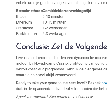
enkele uren je geld ontvangen, vooral als je kiest voor
Betaalmethode
Gemiddelde verwerkingstijd
Bitcoin
5‑10 minuten
Ethereum
10‑15 minuten
Creditcard
1‑2 werkdagen
Banktransfer
2‑3 werkdagen
Conclusie: Zet de Volgend
Live dealer toernooien bieden een dynamische mix van s
melden bij Novadreams Casino, profiteer je van een ui
betrouwbaar VIP‑programma. Gebruik de hier gedeelde 
controle en speel altijd verantwoord.
Ready to take your game to the next level? Bezoek
no
duik in de spannendste live dealer toernooien die het i
Speel verantwoord. Stel limieten. Veel succes!