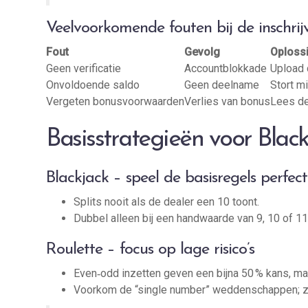
Veelvoorkomende fouten bij de inschrij
Fout
Gevolg
Oploss
Geen verificatie
Accountblokkade
Upload
Onvoldoende saldo
Geen deelname
Stort m
Vergeten bonusvoorwaarden
Verlies van bonus
Lees de
Basisstrategieën voor Blac
Blackjack – speel de basisregels perfect
Splits nooit als de dealer een 10 toont.
Dubbel alleen bij een handwaarde van 9, 10 of 11
Roulette – focus op lage risico’s
Even‑odd inzetten geven een bijna 50 % kans, maa
Voorkom de “single number” weddenschappen; ze