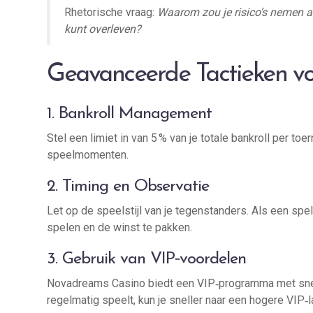
Rhetorische vraag:
Waarom zou je risico’s nemen al
kunt overleven?
Geavanceerde Tactieken vo
1. Bankroll Management
Stel een limiet in van 5 % van je totale bankroll per to
speelmomenten.
2. Timing en Observatie
Let op de speelstijl van je tegenstanders. Als een spe
spelen en de winst te pakken.
3. Gebruik van VIP‑voordelen
Novadreams Casino biedt een VIP‑programma met snelle
regelmatig speelt, kun je sneller naar een hogere VIP‑l