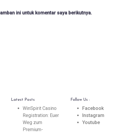
amban ini untuk komentar saya berikutnya.
Latest Posts
Follow Us :
WinSpirit Casino
Facebook
Registration: Euer
Instagram
Weg zum
Youtube
Premium-