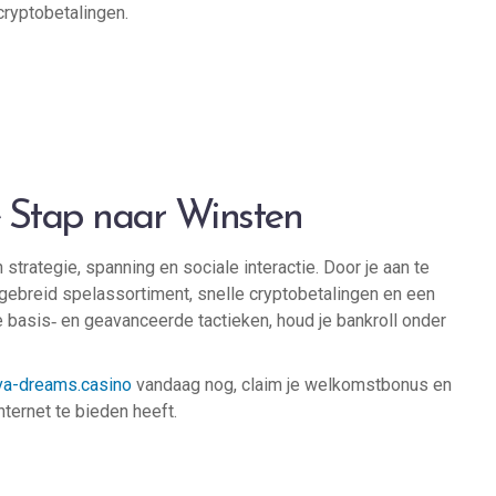
 cryptobetalingen.
e Stap naar Winsten
trategie, spanning en sociale interactie. Door je aan te
tgebreid spelassortiment, snelle cryptobetalingen en een
basis‑ en geavanceerde tactieken, houd je bankroll onder
va-dreams.casino
vandaag nog, claim je welkomstbonus en
nternet te bieden heeft.