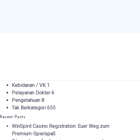
Search
Cari
untuk:
Categories
General
13
Kebidanan / VK
1
Pelayanan Dokter
6
Pengetahuan
8
Tak Berkategori
655
Recent Posts
WinSpirit Casino Registration: Euer Weg zum
Premium-Spielspaß