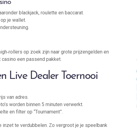
sino
ronder blackjack, roulette en baccarat.
op je wallet.
ondersteuning.
gh‑rollers op zoek zijn naar grote prijzengelden en
t casino een passend pakket.
n Live Dealer Toernooi
ijs van adres.
to’s worden binnen 5 minuten verwerkt.
elte en filter op “Tournament”.
 inzet te verdubbelen. Zo vergroot je je speelbank