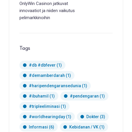
OnlyWin Casinon jatkuvat
innovaatiot ja niiden vaikutus
pelimarkkinoihin
Tags
#db #dbfever
(1)
#demamberdarah
(1)
#haripendengaransedunia
(1)
#ibuhamil
(1)
#pendengaran
(1)
#tripleeliminasi
(1)
#worldhearingday
(1)
Dokter
(3)
Informasi
(6)
Kebidanan / VK
(1)