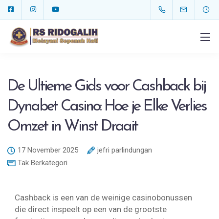
De Ultieme Gids voor Cashback bij
Dynabet Casino: Hoe je Elke Verlies
Omzet in Winst Draait
17 November 2025
jefri parlindungan
Tak Berkategori
Cashback is een van de weinige casinobonussen
die direct inspeelt op een van de grootste