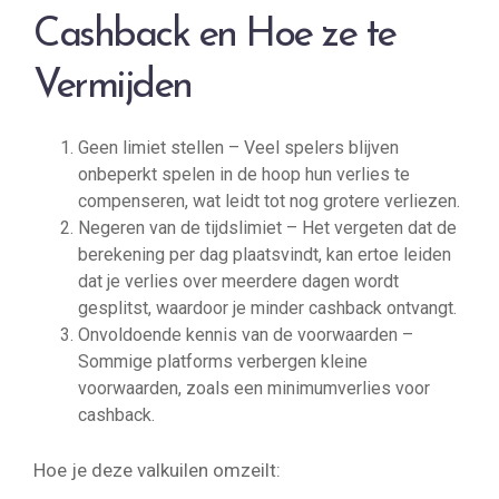
Cashback en Hoe ze te
Vermijden
Geen limiet stellen – Veel spelers blijven
onbeperkt spelen in de hoop hun verlies te
compenseren, wat leidt tot nog grotere verliezen.
Negeren van de tijdslimiet – Het vergeten dat de
berekening per dag plaatsvindt, kan ertoe leiden
dat je verlies over meerdere dagen wordt
gesplitst, waardoor je minder cashback ontvangt.
Onvoldoende kennis van de voorwaarden –
Sommige platforms verbergen kleine
voorwaarden, zoals een minimumverlies voor
cashback.
Hoe je deze valkuilen omzeilt: