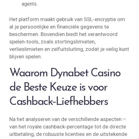
agents.
Het platform maakt gebruik van SSL‑encryptie om
al je persoonlijke en financiële gegevens te
beschermen. Bovendien biedt het verantwoord
spelen‑tools, zoals stortingslimieten,
verlieslimieten en zelfuitsluiting, zodat je veilig kunt
blijven spelen.
Waarom Dynabet Casino
de Beste Keuze is voor
Cashback‑Liefhebbers
Na het analyseren van de verschillende aspecten –
van het royale cashback‑percentage tot de directe
uitbetaling, de robuuste licenties en de uitstekende