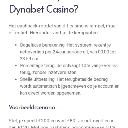
Dynabet Casino?
Het cashback‑model van dit casino is simpel, maar
effectief. Hieronder vind je de kernpunten:
Dagelijkse berekening: Het systeem rekent je
nettoverlies per 24‑uur periode uit, van 00:00 tot
23:59 uur.
Percentage terug: Je ontvangt 10 % van je verlies
terug, zonder inzetvereisten.
Snelle uitbetaling: Het terugbetaalde bedrag
wordt automatisch bijgeschreven op je account en
kan direct worden opgenomen.
Voorbeeldscenario
Stel, je speelt €200 en wint €80. Je nettoverlies is
dan €120. Met een cashback‑percentage van 10 %