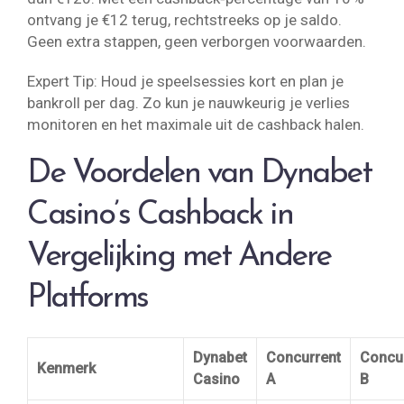
ontvang je €12 terug, rechtstreeks op je saldo.
Geen extra stappen, geen verborgen voorwaarden.
Expert Tip: Houd je speelsessies kort en plan je
bankroll per dag. Zo kun je nauwkeurig je verlies
monitoren en het maximale uit de cashback halen.
De Voordelen van Dynabet
Casino’s Cashback in
Vergelijking met Andere
Platforms
Dynabet
Concurrent
Concu
Kenmerk
Casino
A
B