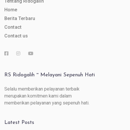
Tentang Ridogalih
Home
Berita Terbaru
Contact
Contact us
RS Ridogalih ~ Melayani Sepenuh Hati
Selalu memberikan pelayanan terbaik
merupakan komitmen kami dalam
memberikan pelayanan yang sepenuh hati.
Latest Posts