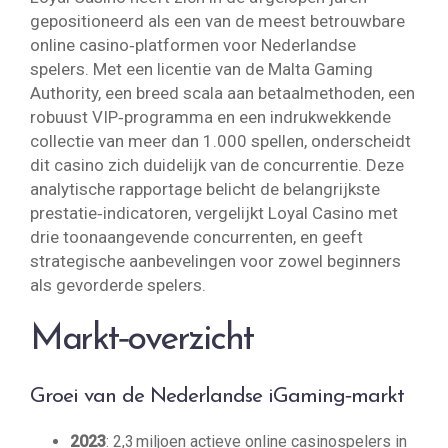
gepositioneerd als een van de meest betrouwbare
online casino‑platformen voor Nederlandse
spelers. Met een licentie van de Malta Gaming
Authority, een breed scala aan betaalmethoden, een
robuust VIP‑programma en een indrukwekkende
collectie van meer dan 1.000 spellen, onderscheidt
dit casino zich duidelijk van de concurrentie. Deze
analytische rapportage belicht de belangrijkste
prestatie‑indicatoren, vergelijkt Loyal Casino met
drie toonaangevende concurrenten, en geeft
strategische aanbevelingen voor zowel beginners
als gevorderde spelers.
Markt‑overzicht
Groei van de Nederlandse iGaming‑markt
2023
: 2,3 miljoen actieve online casinospelers in