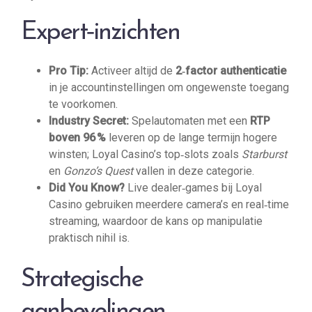
Expert‑inzichten
Pro Tip:
Activeer altijd de
2‑factor authenticatie
in je accountinstellingen om ongewenste toegang
te voorkomen.
Industry Secret:
Spelautomaten met een
RTP
boven 96 %
leveren op de lange termijn hogere
winsten; Loyal Casino’s top‑slots zoals
Starburst
en
Gonzo’s Quest
vallen in deze categorie.
Did You Know?
Live dealer‑games bij Loyal
Casino gebruiken meerdere camera’s en real‑time
streaming, waardoor de kans op manipulatie
praktisch nihil is.
Strategische