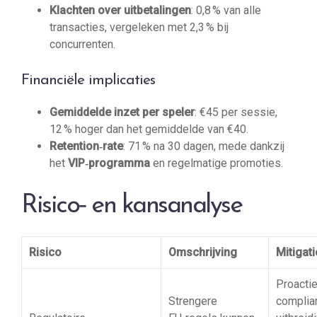
Klachten over uitbetalingen
: 0,8 % van alle
transacties, vergeleken met 2,3 % bij
concurrenten.
Financiële implicaties
Gemiddelde inzet per speler
: €45 per sessie,
12 % hoger dan het gemiddelde van €40.
Retention‑rate
: 71 % na 30 dagen, mede dankzij
het
VIP‑programma
en regelmatige promoties.
Risico‑ en kansanalyse
Risico
Omschrijving
Mitigati
Proacti
Strengere
complia