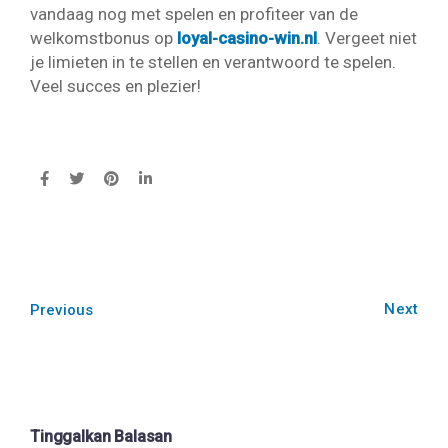
vandaag nog met spelen en profiteer van de
welkomstbonus op
loyal-casino-win.nl
. Vergeet niet
je limieten in te stellen en verantwoord te spelen.
Veel succes en plezier!
Next
Previous
Tinggalkan Balasan