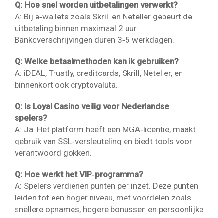
Q: Hoe snel worden uitbetalingen verwerkt?
A: Bij e‑wallets zoals Skrill en Neteller gebeurt de
uitbetaling binnen maximaal 2 uur.
Bankoverschrijvingen duren 3‑5 werkdagen.
Q: Welke betaalmethoden kan ik gebruiken?
A: iDEAL, Trustly, creditcards, Skrill, Neteller, en
binnenkort ook cryptovaluta.
Q: Is Loyal Casino veilig voor Nederlandse
spelers?
A: Ja. Het platform heeft een MGA‑licentie, maakt
gebruik van SSL‑versleuteling en biedt tools voor
verantwoord gokken.
Q: Hoe werkt het VIP‑programma?
A: Spelers verdienen punten per inzet. Deze punten
leiden tot een hoger niveau, met voordelen zoals
snellere opnames, hogere bonussen en persoonlijke