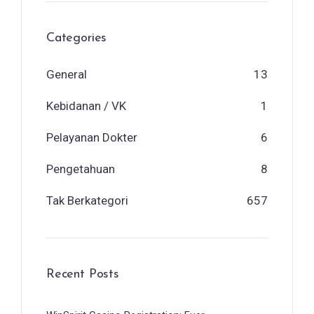
Categories
General
13
Kebidanan / VK
1
Pelayanan Dokter
6
Pengetahuan
8
Tak Berkategori
657
Recent Posts