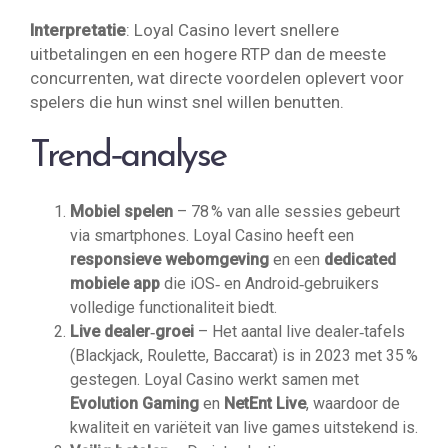
Interpretatie
: Loyal Casino levert snellere
uitbetalingen en een hogere RTP dan de meeste
concurrenten, wat directe voordelen oplevert voor
spelers die hun winst snel willen benutten.
Trend‑analyse
Mobiel spelen
– 78 % van alle sessies gebeurt
via smartphones. Loyal Casino heeft een
responsieve webomgeving
en een
dedicated
mobiele app
die iOS‑ en Android‑gebruikers
volledige functionaliteit biedt.
Live dealer‑groei
– Het aantal live dealer‑tafels
(Blackjack, Roulette, Baccarat) is in 2023 met 35 %
gestegen. Loyal Casino werkt samen met
Evolution Gaming
en
NetEnt Live
, waardoor de
kwaliteit en variëteit van live games uitstekend is.