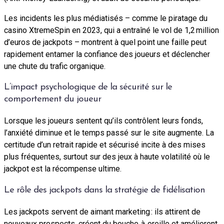
Les incidents les plus médiatisés – comme le piratage du
casino XtremeSpin en 2023, qui a entraîné le vol de 1,2 million
d’euros de jackpots – montrent à quel point une faille peut
rapidement entamer la confiance des joueurs et déclencher
une chute du trafic organique.
L’impact psychologique de la sécurité sur le
comportement du joueur
Lorsque les joueurs sentent qu’ils contrôlent leurs fonds,
l’anxiété diminue et le temps passé sur le site augmente. La
certitude d’un retrait rapide et sécurisé incite à des mises
plus fréquentes, surtout sur des jeux à haute volatilité où le
jackpot est la récompense ultime.
Le rôle des jackpots dans la stratégie de fidélisation
Les jackpots servent de aimant marketing : ils attirent de
nouveaux prospects, créent du bouche‑à‑oreille et améliorent