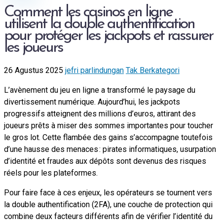
Comment les casinos en ligne
utilisent la double authentification
pour protéger les jackpots et rassurer
les joueurs
26 Agustus 2025
jefri parlindungan
Tak Berkategori
L’avènement du jeu en ligne a transformé le paysage du
divertissement numérique. Aujourd’hui, les jackpots
progressifs atteignent des millions d’euros, attirant des
joueurs prêts à miser des sommes importantes pour toucher
le gros lot. Cette flambée des gains s’accompagne toutefois
d’une hausse des menaces : pirates informatiques, usurpation
d’identité et fraudes aux dépôts sont devenus des risques
réels pour les plateformes.
Pour faire face à ces enjeux, les opérateurs se tournent vers
la double authentification (2FA), une couche de protection qui
combine deux facteurs différents afin de vérifier l’identité du