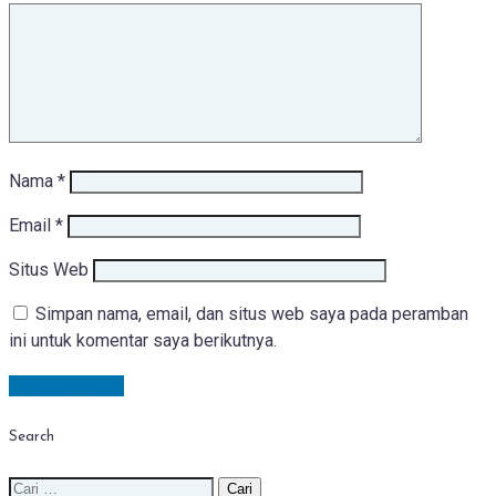
Nama
*
Email
*
Situs Web
Simpan nama, email, dan situs web saya pada peramban
ini untuk komentar saya berikutnya.
Search
Cari