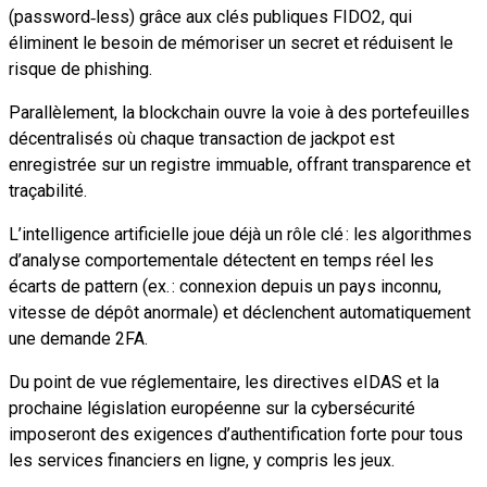
(password‑less) grâce aux clés publiques FIDO2, qui
éliminent le besoin de mémoriser un secret et réduisent le
risque de phishing.
Parallèlement, la blockchain ouvre la voie à des portefeuilles
décentralisés où chaque transaction de jackpot est
enregistrée sur un registre immuable, offrant transparence et
traçabilité.
L’intelligence artificielle joue déjà un rôle clé : les algorithmes
d’analyse comportementale détectent en temps réel les
écarts de pattern (ex. : connexion depuis un pays inconnu,
vitesse de dépôt anormale) et déclenchent automatiquement
une demande 2FA.
Du point de vue réglementaire, les directives eIDAS et la
prochaine législation européenne sur la cybersécurité
imposeront des exigences d’authentification forte pour tous
les services financiers en ligne, y compris les jeux.