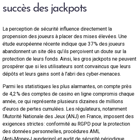
succès des jackpots
La perception de sécurité influence directement la
propension des joueurs à placer des mises élevées. Une
étude européenne récente indique que 37 % des joueurs
abandonnent un site dès qu’ils perçoivent un doute sur la
protection de leurs fonds. Ainsi, les gros jackpots ne peuvent
prospérer que si les utilisateurs sont convaincus que leurs
dépôts et leurs gains sont à l’abri des cyber‑menaces.
Parmi les statistiques les plus alarmantes, on compte près
de 4,2 % des comptes de casino en ligne compromis chaque
année, ce qui représente plusieurs dizaines de millions
d’euros de pertes cumulées. Les régulateurs, notamment
l’Autorité Nationale des Jeux (ANJ) en France, imposent des
exigences strictes : conformité au RGPD pour la protection
des données personnelles, procédures AML
(Anti‑Money‑Laundering) et audit de sécurité périodique.