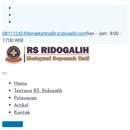
08111242496
marketing@rsridogalih.com
Sen - Jum : 8:00 -
17:00 WIB
Home
Tentang RS. Ridogalih
Pelayanan
Artikel
Kontak
Informasi