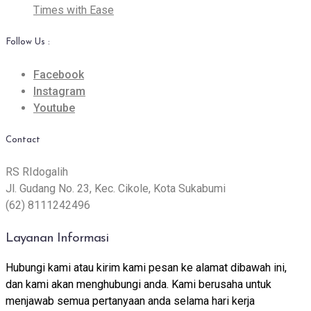
Times with Ease
Follow Us :
Facebook
Instagram
Youtube
Contact
RS RIdogalih
Jl. Gudang No. 23, Kec. Cikole, Kota Sukabumi
(62) 8111242496
Layanan Informasi
Hubungi kami atau kirim kami pesan ke alamat dibawah ini,
dan kami akan menghubungi anda. Kami berusaha untuk
menjawab semua pertanyaan anda selama hari kerja