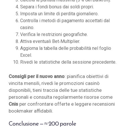
Separa i fondi bonus dai soldi propri.
Imposta un limite di perdita giornaliero.
Controlla i metodi di pagamento accettati dal
casino.
Verifica le restrizioni geografiche.
Attiva eventuali Bet‑Multiplier.
Aggiorna la tabella delle probabilità nel foglio
Excel.
Rivedi le statistiche della sessione precedente.
Consigli per il nuovo anno
: pianifica obiettivi di
vincita mensili, rivedi le promozioni casinò
disponibili, tieni traccia delle tue statistiche
personali e consulta regolarmente risorse come
Cnis
per confrontare offerte e leggere recensioni
bookmaker affidabili.
Conclusione — ≈ 200 parole