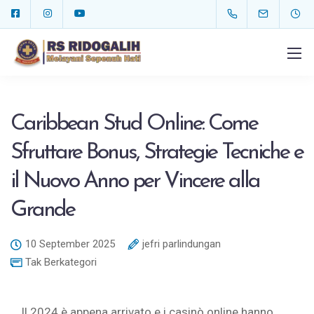
Caribbean Stud Online: Come
Sfruttare Bonus, Strategie Tecniche e
il Nuovo Anno per Vincere alla
Grande
10 September 2025
jefri parlindungan
Tak Berkategori
Il 2024 è appena arrivato e i casinò online hanno