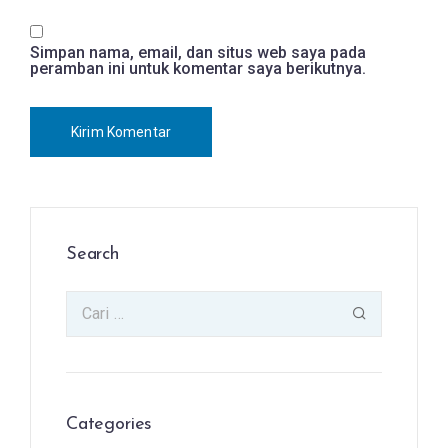
Simpan nama, email, dan situs web saya pada
peramban ini untuk komentar saya berikutnya.
Search
Categories