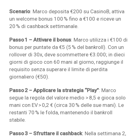
Scenario
: Marco deposita €200 su CasinoB, attiva
un welcome bonus 100 % fino a €100 e riceve un
20 % di cashback settimanale.
Passo 1 – Attivare il bonus
: Marco utilizza i €100 di
bonus per puntate da €5 (5 % del bankroll). Con un
rollover di 30x, deve scommettere €3.000; in dieci
giorni di gioco con 60 mani al giorno, raggiunge il
requisito senza superare il limite di perdita
giornaliero (€50).
Passo 2 – Applicare la strategia “Play”
: Marco
segue la regola del valore medio > 8,5 e gioca solo
mani con EV > 0,2 € (circa 30 % delle sue mani). Le
restanti 70 % le folda, mantenendo il bankroll
stabile.
Passo 3 – Sfruttare il cashback
: Nella settimana 2,