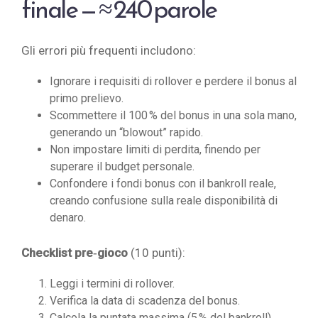
finale — ≈ 240 parole
Gli errori più frequenti includono:
Ignorare i requisiti di rollover e perdere il bonus al
primo prelievo.
Scommettere il 100 % del bonus in una sola mano,
generando un “blowout” rapido.
Non impostare limiti di perdita, finendo per
superare il budget personale.
Confondere i fondi bonus con il bankroll reale,
creando confusione sulla reale disponibilità di
denaro.
Checklist pre‑gioco
(10 punti):
Leggi i termini di rollover.
Verifica la data di scadenza del bonus.
Calcola la puntata massima (5 % del bankroll).