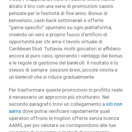
alzato il tiro con una serie di promozioni casinò
pensate per le festività di fine anno. Bonus di
benvenuto, cash‑back settimanali e offerte
“game‑specific” spuntano su ogni piattaforma,
creando un vero e proprio fuoco d’artificio di
opportunità per chi ama il tavolo virtuale di
Caribbean Stud. Tuttavia, molti giocatori si affidano
ancora al puro caso, ignorando i vantaggi dei bonus
e le regole di gestione del bankroll. Il risultato è lo
stesso di sempre: sessioni brevi, piccole vincite e
un bankroll che si riduce gradualmente.
Per trasformare queste promozioni in profitto reale
è necessario un approccio più strutturato. Nel
secondo paragrafo trovi un collegamento a
siti non
aams
dove potrai verificare rapidamente quali
operatori offrono le migliori offerte senza licenza
AAMS, per poi valutare se corrispondono alle tue