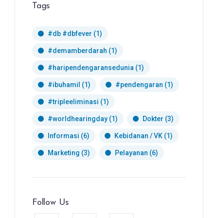
Tags
#db #dbfever
(1)
#demamberdarah
(1)
#haripendengaransedunia
(1)
#ibuhamil
(1)
#pendengaran
(1)
#tripleeliminasi
(1)
#worldhearingday
(1)
Dokter
(3)
Informasi
(6)
Kebidanan / VK
(1)
Marketing
(3)
Pelayanan
(6)
Follow Us