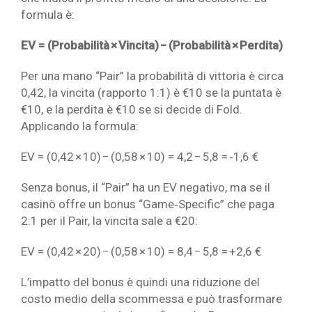
formula è:
EV = (Probabilità × Vincita) − (Probabilità × Perdita)
Per una mano “Pair” la probabilità di vittoria è circa
0,42, la vincita (rapporto 1:1) è €10 se la puntata è
€10, e la perdita è €10 se si decide di Fold.
Applicando la formula:
EV = (0,42 × 10) − (0,58 × 10) = 4,2 − 5,8 = ‑1,6 €
Senza bonus, il “Pair” ha un EV negativo, ma se il
casinò offre un bonus “Game‑Specific” che paga
2:1 per il Pair, la vincita sale a €20:
EV = (0,42 × 20) − (0,58 × 10) = 8,4 − 5,8 = +2,6 €
L’impatto del bonus è quindi una riduzione del
costo medio della scommessa e può trasformare