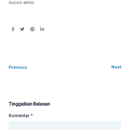
nuovo anno.
Next
Previous
Tinggalkan Balasan
Komentar
*