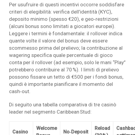
Per usufruire di questi incentivi occorre soddisfare
criteri di elegibilità: verifica dell’identità (KYC),
deposito minimo (spesso €20), e geo‑restrizioni
(alcuni bonus sono limitati a giocatori europei).
Leggere i termini è fondamentale: il rollover indica
quante volte il valore del bonus deve essere
scommesso prima del prelievo; la contribuzione al
wagering specifica quale percentuale di gioco
conta per il rollover (ad esempio, solo le mani “Play”
potrebbero contribuire al 70 %). I limiti di prelievo
possono fissare un tetto di €500 per i fondi bonus,
quindi è importante pianificare il momento del
cash‑out.
Di seguito una tabella comparativa di tre casinò
leader nel segmento Caribbean Stud:
Welcome
Reload
Cashba
Casino
No‑Deposit