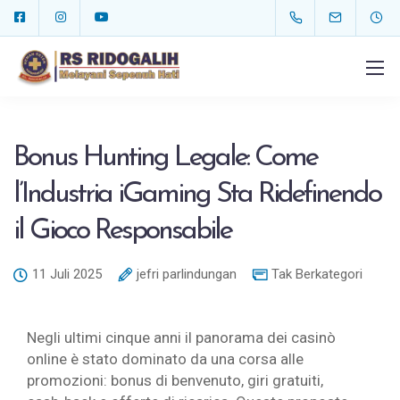
Bonus Hunting Legale: Come
l’Industria iGaming Sta Ridefinendo
il Gioco Responsabile
11 Juli 2025
jefri parlindungan
Tak Berkategori
Negli ultimi cinque anni il panorama dei casinò
online è stato dominato da una corsa alle
promozioni: bonus di benvenuto, giri gratuiti,