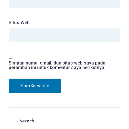
Situs Web
Simpan nama, email, dan situs web saya pada
peramban ini untuk komentar saya berikutnya.
Search