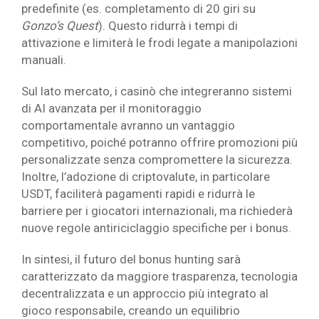
predefinite (es. completamento di 20 giri su
Gonzo’s Quest
). Questo ridurrà i tempi di
attivazione e limiterà le frodi legate a manipolazioni
manuali.
Sul lato mercato, i casinò che integreranno sistemi
di AI avanzata per il monitoraggio
comportamentale avranno un vantaggio
competitivo, poiché potranno offrire promozioni più
personalizzate senza compromettere la sicurezza.
Inoltre, l’adozione di criptovalute, in particolare
USDT, faciliterà pagamenti rapidi e ridurrà le
barriere per i giocatori internazionali, ma richiederà
nuove regole antiriciclaggio specifiche per i bonus.
In sintesi, il futuro del bonus hunting sarà
caratterizzato da maggiore trasparenza, tecnologia
decentralizzata e un approccio più integrato al
gioco responsabile, creando un equilibrio