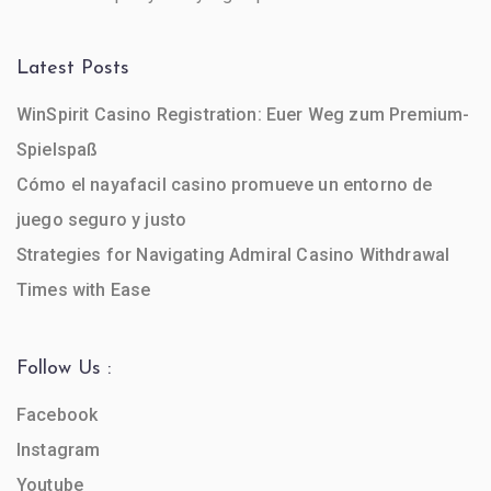
Latest Posts
WinSpirit Casino Registration: Euer Weg zum Premium-
Spielspaß
Cómo el nayafacil casino promueve un entorno de
juego seguro y justo
Strategies for Navigating Admiral Casino Withdrawal
Times with Ease
Follow Us :
Facebook
Instagram
Youtube