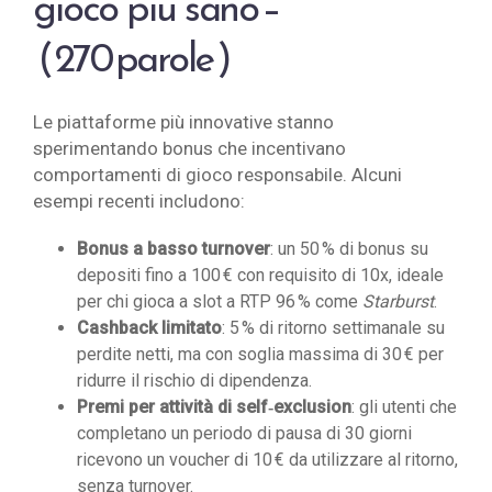
gioco più sano –
( 270 parole )
Le piattaforme più innovative stanno
sperimentando bonus che incentivano
comportamenti di gioco responsabile. Alcuni
esempi recenti includono:
Bonus a basso turnover
: un 50 % di bonus su
depositi fino a 100 € con requisito di 10x, ideale
per chi gioca a slot a RTP 96 % come
Starburst
.
Cashback limitato
: 5 % di ritorno settimanale su
perdite netti, ma con soglia massima di 30 € per
ridurre il rischio di dipendenza.
Premi per attività di self‑exclusion
: gli utenti che
completano un periodo di pausa di 30 giorni
ricevono un voucher di 10 € da utilizzare al ritorno,
senza turnover.