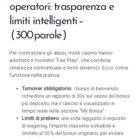
operatori: trasparenza e
limiti intelligenti –
( 300 parole )
Per contrastare gli abusi, molti casinò hanno
adottato il modello “Fair Play”, che combina
chiarezza contrattuale e limiti dinamici. Ecco come
funziona nella pratica:
Turnover obbligatorio
: i bonus di benvenuto
richiedono un rapporto di 30x sul valore del bonus
più deposito, ma il calcolo è visualizzato in
tempo reale nella sezione “My Bonus”.
Limiti di prelievo
: una volta raggiunto il requisito
di wagering, l’importo massimo estraibile è
limitato al 50 % del bonus originario, per evitare