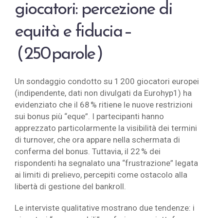
giocatori: percezione di
equità e fiducia –
( 250 parole )
Un sondaggio condotto su 1 200 giocatori europei
(indipendente, dati non divulgati da Eurohyp1) ha
evidenziato che il 68 % ritiene le nuove restrizioni
sui bonus più “eque”. I partecipanti hanno
apprezzato particolarmente la visibilità dei termini
di turnover, che ora appare nella schermata di
conferma del bonus. Tuttavia, il 22 % dei
rispondenti ha segnalato una “frustrazione” legata
ai limiti di prelievo, percepiti come ostacolo alla
libertà di gestione del bankroll.
Le interviste qualitative mostrano due tendenze: i