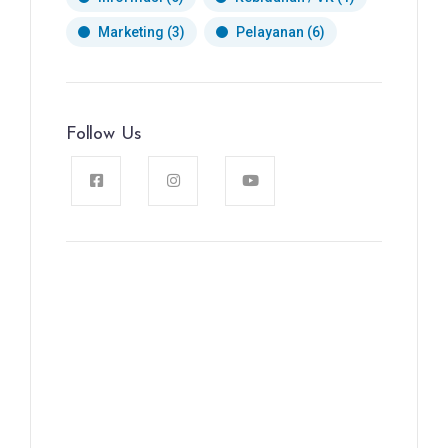
Marketing
(3)
Pelayanan
(6)
Follow Us
News, Insights & Events
Subscribe to our newsletter
and stay updated on the latest