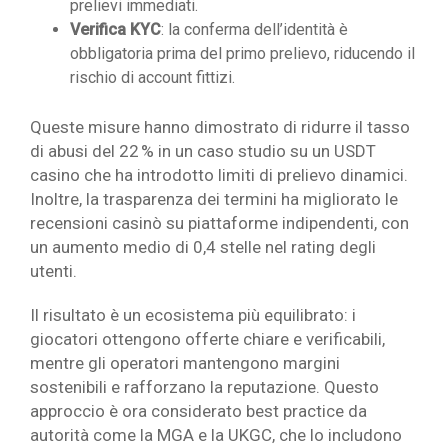
prelievi immediati.
Verifica KYC
: la conferma dell’identità è
obbligatoria prima del primo prelievo, riducendo il
rischio di account fittizi.
Queste misure hanno dimostrato di ridurre il tasso
di abusi del 22 % in un caso studio su un USDT
casino che ha introdotto limiti di prelievo dinamici.
Inoltre, la trasparenza dei termini ha migliorato le
recensioni casinò su piattaforme indipendenti, con
un aumento medio di 0,4 stelle nel rating degli
utenti.
Il risultato è un ecosistema più equilibrato: i
giocatori ottengono offerte chiare e verificabili,
mentre gli operatori mantengono margini
sostenibili e rafforzano la reputazione. Questo
approccio è ora considerato best practice da
autorità come la MGA e la UKGC, che lo includono