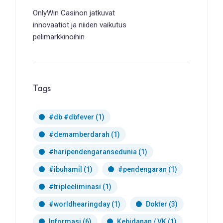
OnlyWin Casinon jatkuvat
innovaatiot ja niiden vaikutus
pelimarkkinoihin
Tags
#db #dbfever
(1)
#demamberdarah
(1)
#haripendengaransedunia
(1)
#ibuhamil
(1)
#pendengaran
(1)
#tripleeliminasi
(1)
#worldhearingday
(1)
Dokter
(3)
Informasi
(6)
Kebidanan / VK
(1)