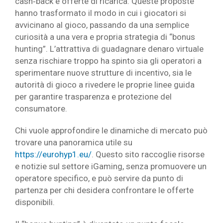
cash‑back e offerte di ricarica. Queste proposte
hanno trasformato il modo in cui i giocatori si
avvicinano al gioco, passando da una semplice
curiosità a una vera e propria strategia di “bonus
hunting”. L’attrattiva di guadagnare denaro virtuale
senza rischiare troppo ha spinto sia gli operatori a
sperimentare nuove strutture di incentivo, sia le
autorità di gioco a rivedere le proprie linee guida
per garantire trasparenza e protezione del
consumatore.
Chi vuole approfondire le dinamiche di mercato può
trovare una panoramica utile su
https://eurohyp1.eu/
. Questo sito raccoglie risorse
e notizie sul settore iGaming, senza promuovere un
operatore specifico, e può servire da punto di
partenza per chi desidera confrontare le offerte
disponibili.