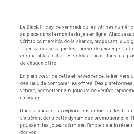
Le Black Friday, ce vendredi où les vitrines numéri
sa place dans le monde du jeu en ligne. Chaque au
véritables marchés de la chance, proposant le « bigg
joueurs réguliers que les curieux de passage. Cett
comparable à celle des soldes d’hiver dans les gra
de chaque offre.
En plein cœur de cette effervescence, le lien vers 
désireux de comparer les offres. Des plateforme
vendre, permettent aux joueurs de vérifier rapidem
s’engager.
Dans la suite, nous explorerons comment les tournoi
s’insèrent dans cette dynamique promotionnelle. N
poussent les joueurs à miser, l’impact sur la rétent
dérives.