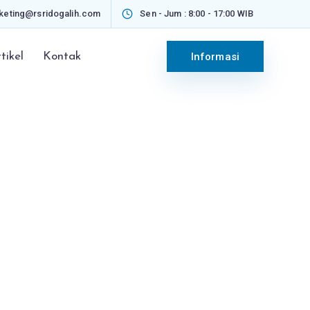
keting@rsridogalih.com
Sen - Jum : 8:00 - 17:00 WIB
Informasi
tikel
Kontak