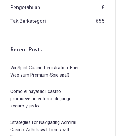
Pengetahuan
8
Tak Berkategori
655
Recent Posts
WinSpirit Casino Registration: Euer
Weg zum Premium-Spielspaß
Cómo el nayafacil casino
promueve un entorno de juego
seguro y justo
Strategies for Navigating Admiral
Casino Withdrawal Times with