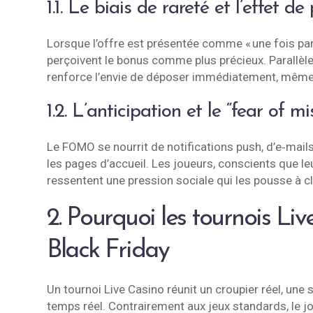
1.1. Le biais de rareté et l’effet d
Lorsque l’offre est présentée comme « une fois par an
perçoivent le bonus comme plus précieux. Parallèle
renforce l’envie de déposer immédiatement, même s
1.2. L’anticipation et le “fear of
Le FOMO se nourrit de notifications push, d’e‑mail
les pages d’accueil. Les joueurs, conscients que leu
ressentent une pression sociale qui les pousse à c
2. Pourquoi les tournois Liv
Black Friday
Un tournoi Live Casino réunit un croupier réel, une s
temps réel. Contrairement aux jeux standards, le jou