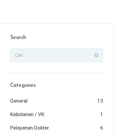
Search
Categories
General
13
Kebidanan / VK
1
Pelayanan Dokter
6