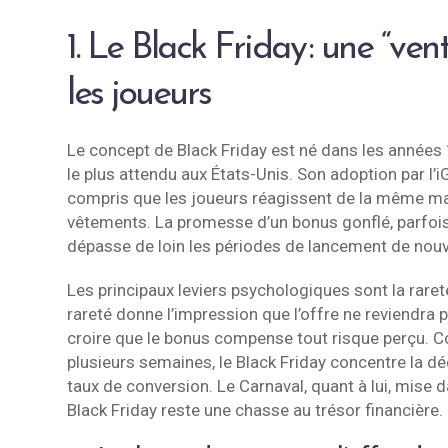
1. Le Black Friday : une “ve
les joueurs
Le concept de Black Friday est né dans les années 
le plus attendu aux États-Unis. Son adoption par l’i
compris que les joueurs réagissent de la même man
vêtements. La promesse d’un bonus gonflé, parfois 
dépasse de loin les périodes de lancement de nouv
Les principaux leviers psychologiques sont la rareté
rareté donne l’impression que l’offre ne reviendra p
croire que le bonus compense tout risque perçu. C
plusieurs semaines, le Black Friday concentre la d
taux de conversion. Le Carnaval, quant à lui, mise d
Black Friday reste une chasse au trésor financière.