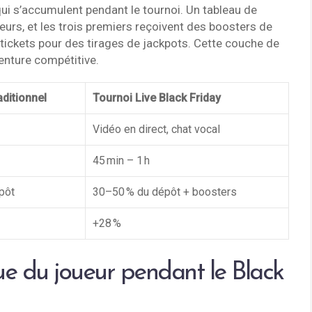
ui s’accumulent pendant le tournoi. Un tableau de
urs, et les trois premiers reçoivent des boosters de
tickets pour des tirages de jackpots. Cette couche de
enture compétitive.
aditionnel
Tournoi Live Black Friday
Vidéo en direct, chat vocal
45 min – 1 h
pôt
30–50 % du dépôt + boosters
+28 %
ue du joueur pendant le Black