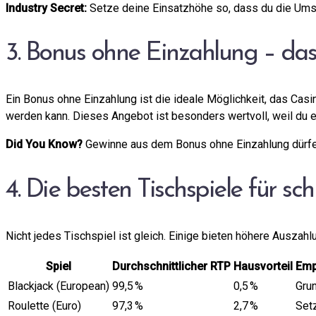
Industry Secret:
Setze deine Einsatzhöhe so, dass du die Umsa
3. Bonus ohne Einzahlung – das 
Ein Bonus ohne Einzahlung ist die ideale Möglichkeit, das Casi
werden kann. Dieses Angebot ist besonders wertvoll, weil du e
Did You Know?
Gewinne aus dem Bonus ohne Einzahlung dürfen 
4. Die besten Tischspiele für s
Nicht jedes Tischspiel ist gleich. Einige bieten höhere Ausza
Spiel
Durchschnittlicher RTP
Hausvorteil
Emp
Blackjack (European)
99,5 %
0,5 %
Gru
Roulette (Euro)
97,3 %
2,7 %
Set