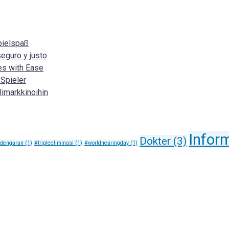
pielspaß
eguro y justo
es with Ease
 Spieler
limarkkinoihin
Infor
Dokter
(3)
dengaran
(1)
#tripleeliminasi
(1)
#worldhearingday
(1)