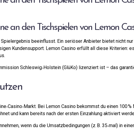
ne an den Tischspielen von Lemon Cas
ne an den Tischspielen von Lemon Cas
Spielergebnis beeinflusst. Ein seriöser Anbieter bietet nicht nur
en Kundensupport. Lemon Casino erfüllt all diese Kriterien: es
us.
ission Schleswig‑Holstein (GlüKo) lizenziert ist – das garanti
utzen
e‑Casino‑Markt. Bei Lemon Casino bekommst du einen 100 % Mat
chnet und kann bereits nach der ersten Einzahlung aktiviert werde
nnehmen, wenn du die Umsatzbedingungen (z. B. 35‑mal) in einem 