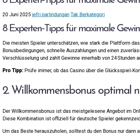
8 Experten‑Tipps für maximale Gewin
20 Juni 2025
jefri parlindungan
Tak Berkategori
8 Experten‑Tipps für maximale Gewin
Die meisten Spieler unterschätzen, wie stark die Plattform das 
Bonusbedingungen, schnelle Auszahlungen und einen zuverlässig
Verschlüsselung und zahlt Gewinne innerhalb von 24 Stunden a
Pro Tipp:
Prüfe immer, ob das Casino über die Glücksspiel‑Komm
2. Willkommensbonus optimal n
Der Willkommensbonus ist das meistgelesene Angebot im Onlin
Diese Kombination ist offiziell für deutsche Spieler gekennzei
Um das Beste herauszuholen, solltest du den Bonus nur dann a