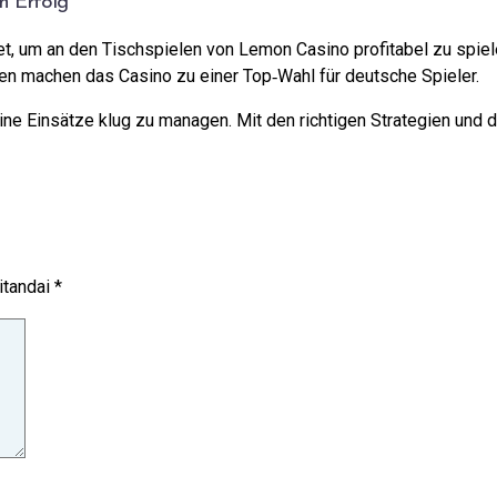
n Erfolg
et, um an den Tischspielen von Lemon Casino profitabel zu spi
n machen das Casino zu einer Top‑Wahl für deutsche Spieler.
ne Einsätze klug zu managen. Mit den richtigen Strategien und
itandai
*