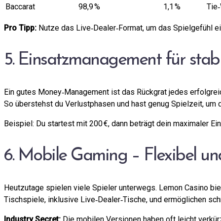
Baccarat
98,9 %
1,1 %
Tie
Pro Tipp:
Nutze das Live‑Dealer‑Format, um das Spielgefühl ei
5. Einsatzmanagement für stab
Ein gutes Money‑Management ist das Rückgrat jedes erfolgreic
So überstehst du Verlustphasen und hast genug Spielzeit, um 
Beispiel: Du startest mit 200 €, dann beträgt dein maximaler Ein
6. Mobile Gaming – Flexibel un
Heutzutage spielen viele Spieler unterwegs. Lemon Casino biet
Tischspiele, inklusive Live‑Dealer‑Tische, und ermöglichen sc
Industry Secret:
Die mobilen Versionen haben oft leicht verkürz