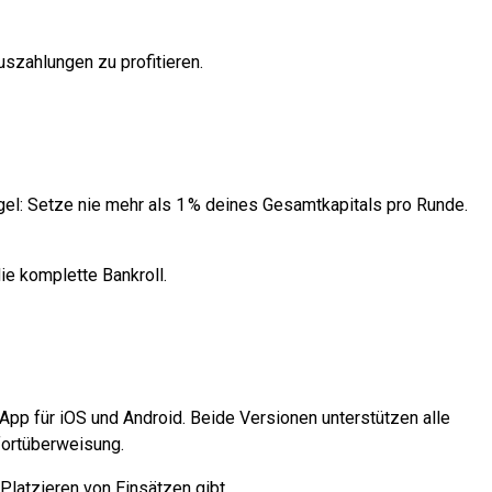
szahlungen zu profitieren.
gel: Setze nie mehr als 1 % deines Gesamtkapitals pro Runde.
die komplette Bankroll.
App für iOS und Android. Beide Versionen unterstützen alle
fortüberweisung.
Platzieren von Einsätzen gibt.