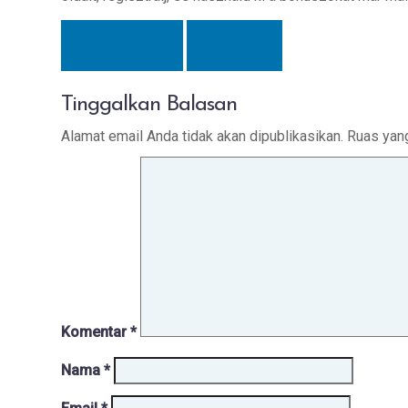
Previous
Next
Tinggalkan Balasan
Alamat email Anda tidak akan dipublikasikan.
Ruas yang
Komentar
*
Nama
*