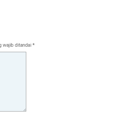
 wajib ditandai
*