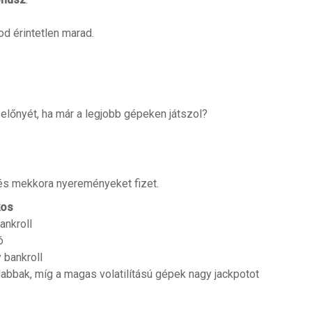
od érintetlen marad.
előnyét, ha már a legjobb gépeken játszol?
n és mekkora nyereményeket fizet.
kos
ankroll
ó
 bankroll
labbak, míg a magas volatilítású gépek nagy jackpotot