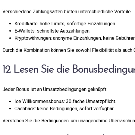
Verschiedene Zahlungsarten bieten unterschiedliche Vorteile.
Kreditkarte: hohe Limits, sofortige Einzahlungen.
E‑Wallets: schnellste Auszahlungen.
Kryptowährungen: anonyme Einzahlungen, keine Gebühren
Durch die Kombination können Sie sowohl Flexibilität als auch
12. Lesen Sie die Bonusbeding
Jeder Bonus ist an Umsatzbedingungen geknüpft.
Ice Willkommensbonus: 30‑fache Umsatzpflicht.
Cashback: keine Bedingungen, sofort verfügbar.
Verstehen Sie die Bedingungen, um unangenehme Überraschung