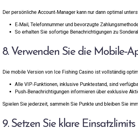
Der persönliche Account‑Manager kann nur dann optimal unterst
E‑Mail, Telefonnummer und bevorzugte Zahlungsmethod
So erhalten Sie sofortige Benachrichtigungen zu Sondera
8. Verwenden Sie die Mobile‑A
Die mobile Version von Ice Fishing Casino ist vollständig optim
Alle VIP‑Funktionen, inklusive Punktestand, sind verfügba
Push‑Benachrichtigungen informieren über exklusive Akti
Spielen Sie jederzeit, sammeln Sie Punkte und bleiben Sie imm
9. Setzen Sie klare Einsatzlimits