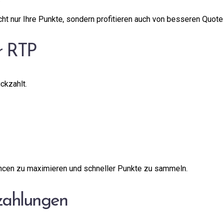
ht nur Ihre Punkte, sondern profitieren auch von besseren Quote
er RTP
ückzahlt.
ncen zu maximieren und schneller Punkte zu sammeln.
szahlungen