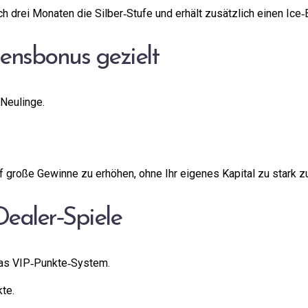
nach drei Monaten die Silber‑Stufe und erhält zusätzlich einen Ic
ensbonus gezielt
 Neulinge.
f große Gewinne zu erhöhen, ohne Ihr eigenes Kapital zu stark z
Dealer‑Spiele
 das VIP‑Punkte‑System.
kte.
.