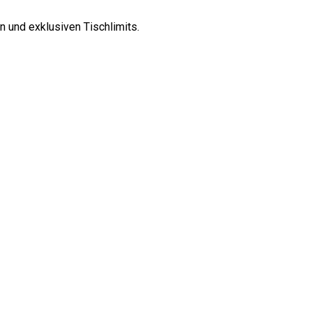
n und exklusiven Tischlimits.