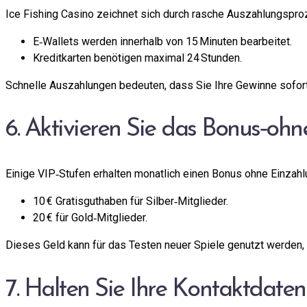
Ice Fishing Casino zeichnet sich durch rasche Auszahlungspro
E‑Wallets werden innerhalb von 15 Minuten bearbeitet.
Kreditkarten benötigen maximal 24 Stunden.
Schnelle Auszahlungen bedeuten, dass Sie Ihre Gewinne sofort
6. Aktivieren Sie das Bonus‑oh
Einige VIP‑Stufen erhalten monatlich einen Bonus ohne Einzahl
10 € Gratisguthaben für Silber‑Mitglieder.
20 € für Gold‑Mitglieder.
Dieses Geld kann für das Testen neuer Spiele genutzt werden, 
7. Halten Sie Ihre Kontaktdaten