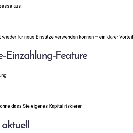
zesse aus.
 wieder für neue Einsätze verwenden können – ein klarer Vorte
ne‑Einzahlung‑Feature
ung.
ohne dass Sie eigenes Kapital riskieren.
 aktuell