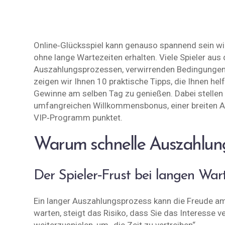
Online‑Glücksspiel kann genauso spannend sein wie
ohne lange Wartezeiten erhalten. Viele Spieler 
Auszahlungsprozessen, verwirrenden Bedingungen
zeigen wir Ihnen 10 praktische Tipps, die Ihnen he
Gewinne am selben Tag zu genießen. Dabei stellen w
umfangreichen Willkommensbonus, einer breiten A
VIP‑Programm punktet.
Warum schnelle Auszahlung
Der Spieler‑Frust bei langen War
Ein langer Auszahlungsprozess kann die Freude am
warten, steigt das Risiko, dass Sie das Interesse v