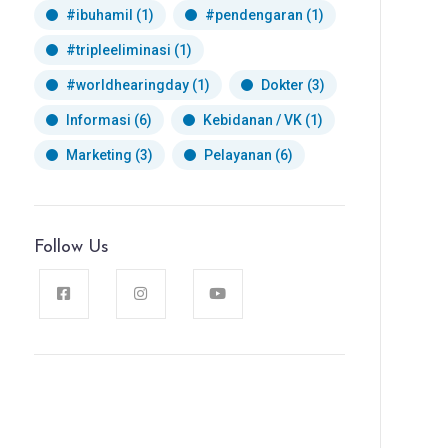
#ibuhamil
(1)
#pendengaran
(1)
#tripleeliminasi
(1)
#worldhearingday
(1)
Dokter
(3)
Informasi
(6)
Kebidanan / VK
(1)
Marketing
(3)
Pelayanan
(6)
Follow Us