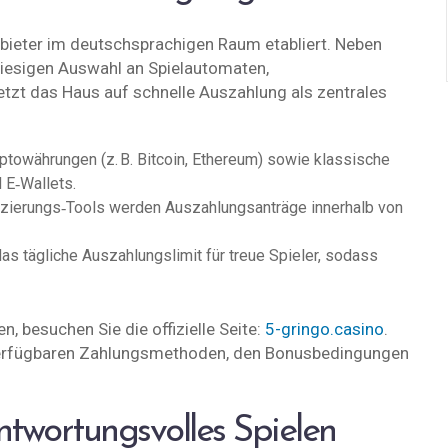
nbieter im deutschsprachigen Raum etabliert. Neben
iesigen Auswahl an Spielautomaten,
tzt das Haus auf schnelle Auszahlung als zentrales
towährungen (z. B. Bitcoin, Ethereum) sowie klassische
 E‑Wallets.
fizierungs‑Tools werden Auszahlungsanträge innerhalb von
s tägliche Auszahlungslimit für treue Spieler, sodass
, besuchen Sie die offizielle Seite:
5-gringo.casino
.
n verfügbaren Zahlungsmethoden, den Bonusbedingungen
ntwortungsvolles Spielen