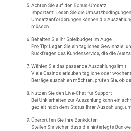
Achten Sie auf den Bonus‑Umsatz
Important: Lesen Sie die Umsatzbedingunge
Umsatzanforderungen können die Auszahlung 
müssen.
Behalten Sie Ihr Spielbudget im Auge
Pro Tip: Legen Sie ein tägliches Gewinnziel un
Rückfragen des Kundenservice, die die Ausz
Wählen Sie das passende Auszahlungslimit
Viele Casinos erlauben tägliche oder wöchen
Beträge auszahlen möchten, prüfen Sie, ob d
Nutzen Sie den Live‑Chat für Support
Bei Unklarheiten zur Auszahlung kann ein sch
gezielt nach dem Status Ihrer Auszahlung, u
Überprüfen Sie Ihre Bankdaten
Stellen Sie sicher, dass die hinterlegte Bankve