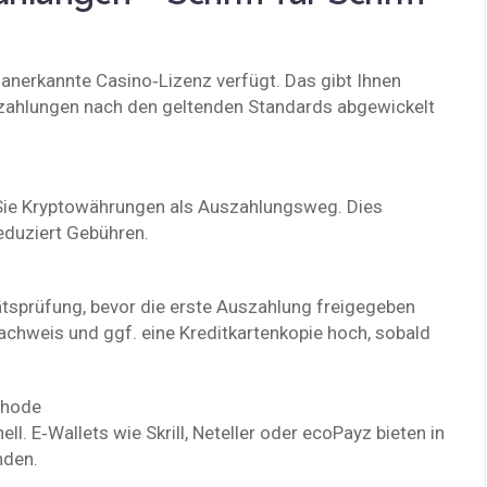
 anerkannte Casino‑Lizenz verfügt. Das gibt Ihnen
szahlungen nach den geltenden Standards abgewickelt
n Sie Kryptowährungen als Auszahlungsweg. Dies
reduziert Gebühren.
tätsprüfung, bevor die erste Auszahlung freigegeben
achweis und ggf. eine Kreditkartenkopie hoch, sobald
thode
l. E‑Wallets wie Skrill, Neteller oder ecoPayz bieten in
nden.