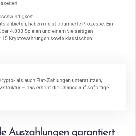
szeiten.
eschwindigkeit
s anbieten, haben meist optimierte Prozesse. Ein
über 4.000 Spielen und einem vielseitigen
r 15 Kryptowährungen sowie klassischen
Krypto‑ als auch Fiat‑Zahlungen unterstützen,
rastruktur – das erhöht die Chance auf sofortige
le Auszahlungen garantiert