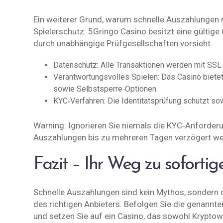
Ein weiterer Grund, warum schnelle Auszahlungen ni
Spielerschutz. 5Gringo Casino besitzt eine gültig
durch unabhängige Prüfgesellschaften vorsieht.
Datenschutz: Alle Transaktionen werden mit SSL
Verantwortungsvolles Spielen: Das Casino bietet
sowie Selbstsperre‑Optionen.
KYC‑Verfahren: Die Identitätsprüfung schützt sow
Warning: Ignorieren Sie niemals die KYC‑Anforderu
Auszahlungen bis zu mehreren Tagen verzögert we
Fazit – Ihr Weg zu soforti
Schnelle Auszahlungen sind kein Mythos, sondern 
des richtigen Anbieters. Befolgen Sie die genannt
und setzen Sie auf ein Casino, das sowohl Kryptow