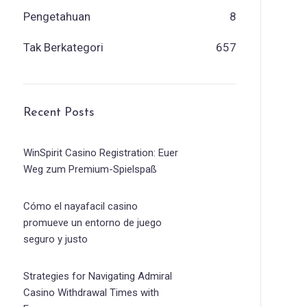
Pengetahuan
8
Tak Berkategori
657
Recent Posts
WinSpirit Casino Registration: Euer
Weg zum Premium-Spielspaß
Cómo el nayafacil casino
promueve un entorno de juego
seguro y justo
Strategies for Navigating Admiral
Casino Withdrawal Times with