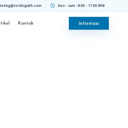
keting@rsridogalih.com
Sen - Jum : 8:00 - 17:00 WIB
Informasi
tikel
Kontak