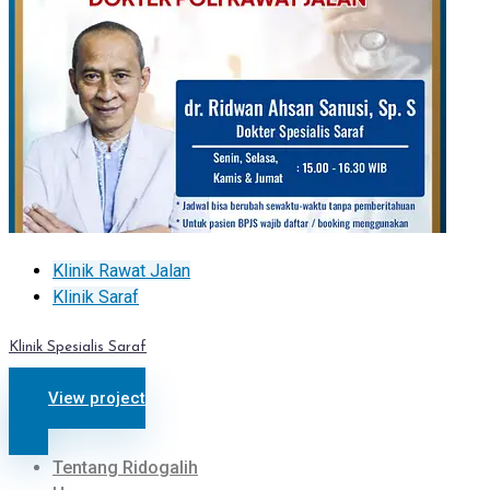
Klinik Rawat Jalan
Klinik Saraf
Klinik Spesialis Saraf
View project
Tentang Ridogalih