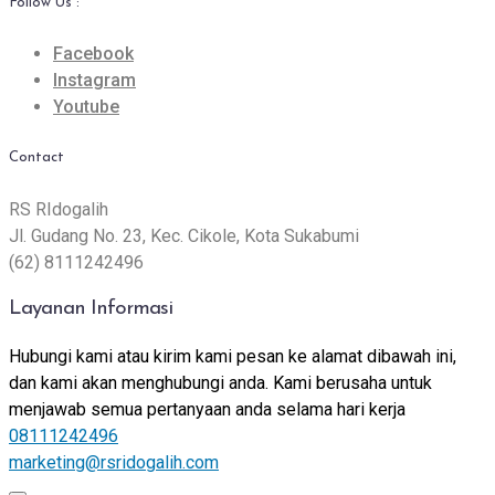
Follow Us :
Facebook
Instagram
Youtube
Contact
RS RIdogalih
Jl. Gudang No. 23, Kec. Cikole, Kota Sukabumi
(62) 8111242496
Layanan Informasi
Hubungi kami atau kirim kami pesan ke alamat dibawah ini,
dan kami akan menghubungi anda. Kami berusaha untuk
menjawab semua pertanyaan anda selama hari kerja
08111242496
marketing@rsridogalih.com