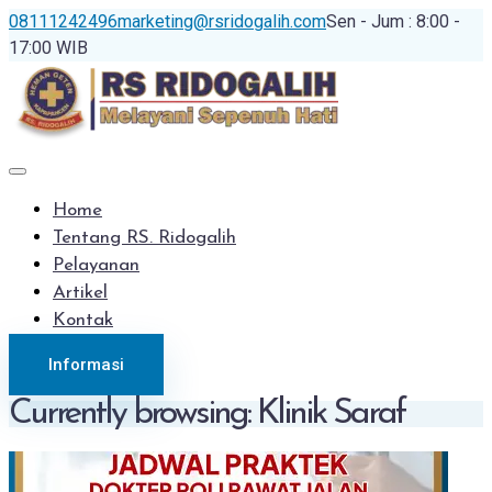
08111242496
marketing@rsridogalih.com
Sen - Jum : 8:00 -
17:00 WIB
Home
Tentang RS. Ridogalih
Pelayanan
Artikel
Kontak
Informasi
Currently browsing: Klinik Saraf