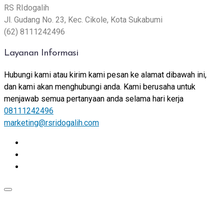
RS RIdogalih
Jl. Gudang No. 23, Kec. Cikole, Kota Sukabumi
(62) 8111242496
Layanan Informasi
Hubungi kami atau kirim kami pesan ke alamat dibawah ini,
dan kami akan menghubungi anda. Kami berusaha untuk
menjawab semua pertanyaan anda selama hari kerja
08111242496
marketing@rsridogalih.com