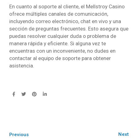
En cuanto al soporte al cliente, el Mellstroy Casino
ofrece múltiples canales de comunicación,
incluyendo correo electrónico, chat en vivo y una
sección de preguntas frecuentes. Esto asegura que
puedas resolver cualquier duda o problema de
manera rápida y eficiente. Si alguna vez te
encuentras con un inconveniente, no dudes en
contactar al equipo de soporte para obtener
asistencia.
Next
Previous