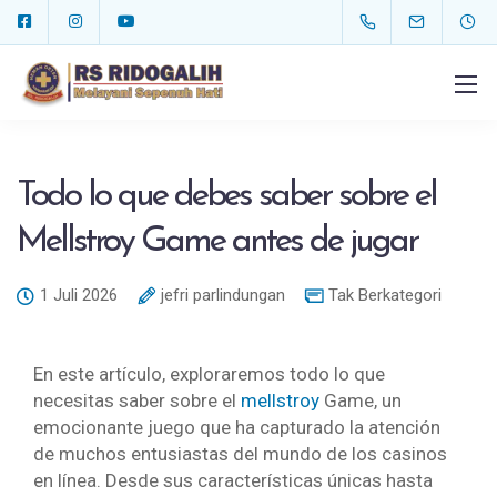
Todo lo que debes saber sobre el
Mellstroy Game antes de jugar
1 Juli 2026
jefri parlindungan
Tak Berkategori
En este artículo, exploraremos todo lo que
necesitas saber sobre el
mellstroy
Game, un
emocionante juego que ha capturado la atención
de muchos entusiastas del mundo de los casinos
en línea. Desde sus características únicas hasta