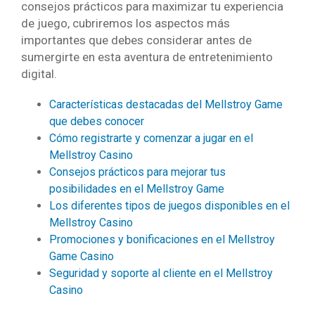
consejos prácticos para maximizar tu experiencia
de juego, cubriremos los aspectos más
importantes que debes considerar antes de
sumergirte en esta aventura de entretenimiento
digital.
Características destacadas del Mellstroy Game
que debes conocer
Cómo registrarte y comenzar a jugar en el
Mellstroy Casino
Consejos prácticos para mejorar tus
posibilidades en el Mellstroy Game
Los diferentes tipos de juegos disponibles en el
Mellstroy Casino
Promociones y bonificaciones en el Mellstroy
Game Casino
Seguridad y soporte al cliente en el Mellstroy
Casino