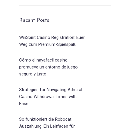
Recent Posts
WinSpirit Casino Registration: Euer
Weg zum Premium-Spielspaß
Cómo el nayafacil casino
promueve un entorno de juego
seguro y justo
Strategies for Navigating Admiral
Casino Withdrawal Times with
Ease
So funktioniert die Robocat
Auszahlung: Ein Leitfaden für