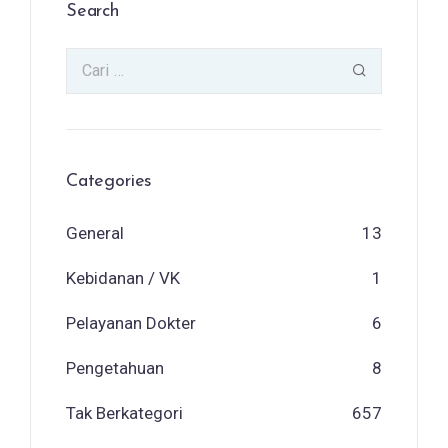
Search
Categories
General
13
Kebidanan / VK
1
Pelayanan Dokter
6
Pengetahuan
8
Tak Berkategori
657