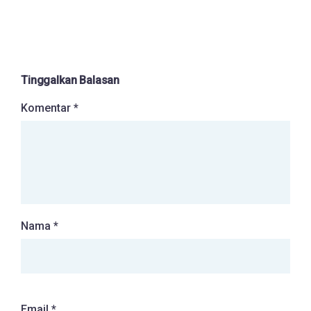
Tinggalkan Balasan
Komentar
*
Nama
*
Email
*