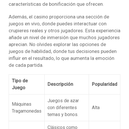
características de bonificación que ofrecen.
Además, el casino proporciona una sección de
juegos en vivo, donde puedes interactuar con
crupieres reales y otros jugadores. Esta experiencia
añade un nivel de inmersión que muchos jugadores
aprecian. No olvides explorar las opciones de
juegos de habilidad, donde tus decisiones pueden
influir en el resultado, lo que aumenta la emoción
de cada partida.
Tipo de
Descripción
Popularidad
Juego
Juegos de azar
Máquinas
con diferentes
Alta
Tragamonedas
temas y bonos.
Clásicos como