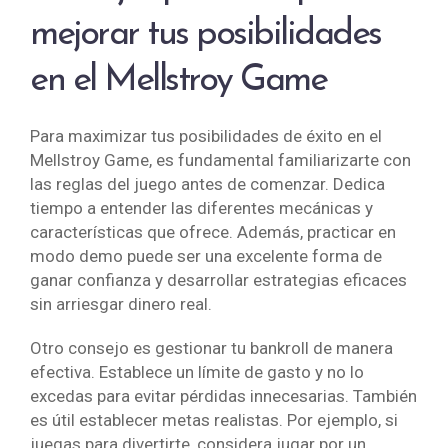
mejorar tus posibilidades
en el Mellstroy Game
Para maximizar tus posibilidades de éxito en el
Mellstroy Game, es fundamental familiarizarte con
las reglas del juego antes de comenzar. Dedica
tiempo a entender las diferentes mecánicas y
características que ofrece. Además, practicar en
modo demo puede ser una excelente forma de
ganar confianza y desarrollar estrategias eficaces
sin arriesgar dinero real.
Otro consejo es gestionar tu bankroll de manera
efectiva. Establece un límite de gasto y no lo
excedas para evitar pérdidas innecesarias. También
es útil establecer metas realistas. Por ejemplo, si
juegas para divertirte, considera jugar por un